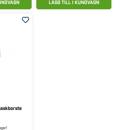
KUNDVAGN
LÄGG TILL I KUNDVAGN
laskborste
agar!