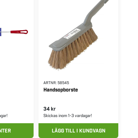
ARTNR:
58545
Handsopborste
34 kr
agar!
Skickas inom 1-3 vardagar!
NTER
LÄGG TILL I KUNDVAGN