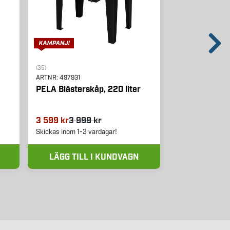
(35)
(10)
ARTNR:
497931
ARTNR:
562496
PELA Blästerskåp, 220 liter
PELA Servicel
bredare model
3 599 kr
3 999 kr
29 900 kr
Skickas inom 1-3 vardagar!
Skickas inom 1-3 
LÄGG TILL I KUNDVAGN
LÄGG TIL