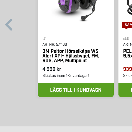
(4)
(44)
ARTNR:
571103
ART
3M Peltor Hörselkåpa WS
PEL
Alert XPI+ Hjässbygel, FM,
9,5
RDS, APP, Multipoint
4 990 kr
939
Skickas inom 1-3 vardagar!
Skic
LÄGG TILL I KUNDVAGN