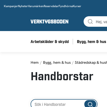
Kampanjer
Nyheter
Varumärken
Reservdelar
Fyndhörna
Kurser
Arbetskläder & skydd
Bygg, hem & hus
Hem
Bygg, hem & hus
Städredskap & hushå
Handborstar