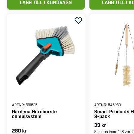
LÄGG TILL I KUNDVAGN
LÄGG TILL I 
ARTNR:
561536
ARTNR:
546263
Gardena Hörnborste
Smart Products F
combisystem
3-pack
39 kr
280 kr
Skickas inom 1-3 vard