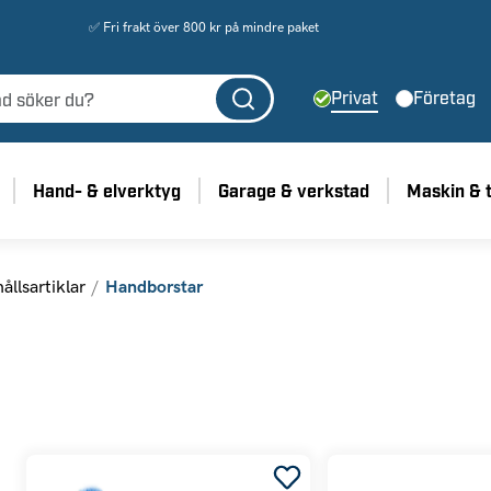
✅ Fri frakt över 800 kr på mindre paket
Privat
Företag
Hand- & elverktyg
Garage & verkstad
Maskin & 
llsartiklar
Handborstar