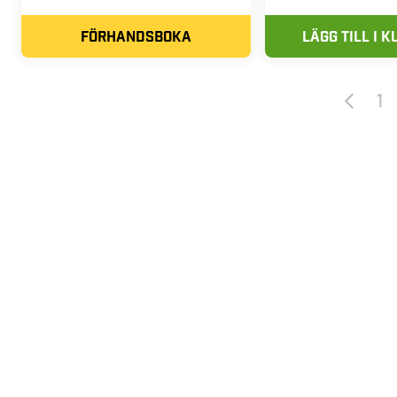
FÖRHANDSBOKA
LÄGG TILL I 
1