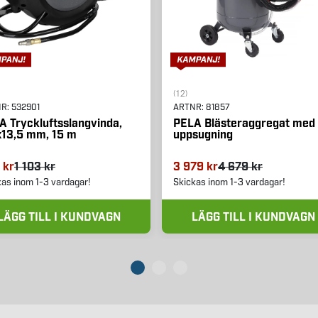
(12)
NR:
532901
ARTNR:
81857
A Tryckluftsslangvinda,
PELA Blästeraggregat med
x13,5 mm, 15 m
uppsugning
 kr
1 103 kr
3 979 kr
4 679 kr
kas inom 1-3 vardagar!
Skickas inom 1-3 vardagar!
LÄGG TILL I KUNDVAGN
LÄGG TILL I KUNDVAGN