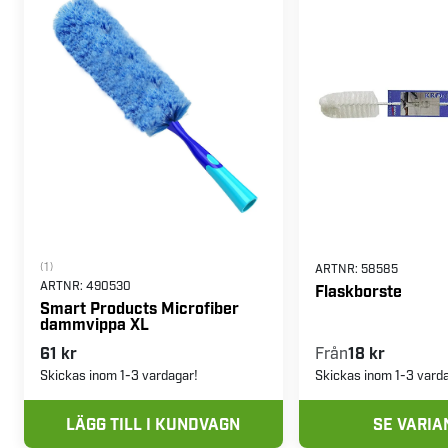
(1)
ARTNR:
58585
ARTNR:
490530
Flaskborste
Smart Products Microfiber
dammvippa XL
61 kr
Från
18 kr
Skickas inom 1-3 vardagar!
Skickas inom 1-3 vard
LÄGG TILL I KUNDVAGN
SE VARIA