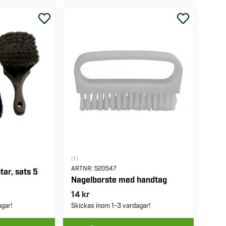
(1)
ARTNR:
520547
ar, sats 5
Nagelborste med handtag
14 kr
agar!
Skickas inom 1-3 vardagar!