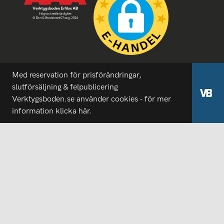
Med reservation för prisförändringar,
slutförsäljning & felpublicering
Verktygsboden.se använder cookies - för mer
information
klicka här.