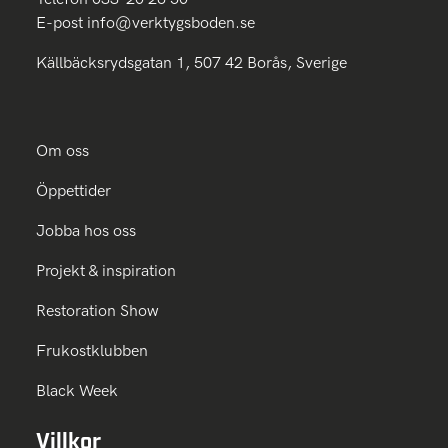
E-post
info@verktygsboden.se
Källbäcksrydsgatan 1, 507 42 Borås, Sverige
Om oss
Öppettider
Jobba hos oss
Projekt & inspiration
Restoration Show
Frukostklubben
Black Week
Villkor