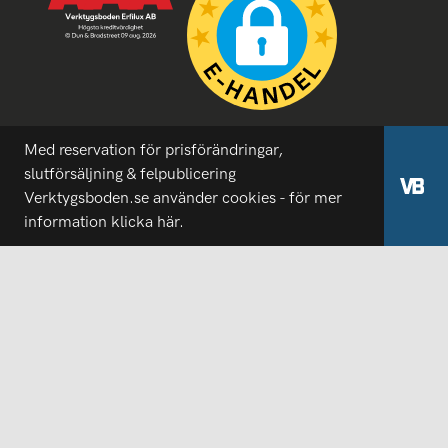
Med reservation för prisförändringar,
slutförsäljning & felpublicering
Verktygsboden.se använder cookies - för mer
information
klicka här.