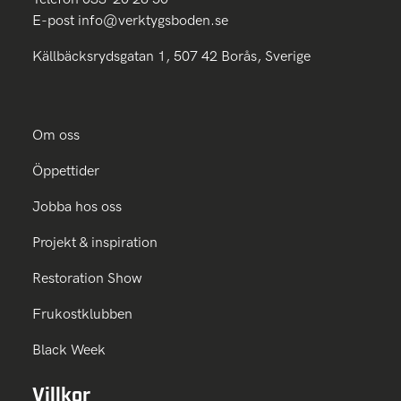
E-post
info@verktygsboden.se
Källbäcksrydsgatan 1, 507 42 Borås, Sverige
Om oss
Öppettider
Jobba hos oss
Projekt & inspiration
Restoration Show
Frukostklubben
Black Week
Villkor