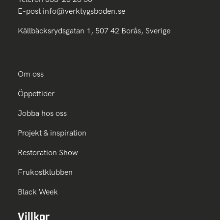
E-post
info@verktygsboden.se
Källbäcksrydsgatan 1, 507 42 Borås, Sverige
Om oss
Öppettider
Jobba hos oss
Projekt & inspiration
Restoration Show
Frukostklubben
Black Week
Villkor