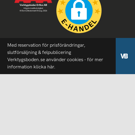
Med reservation för prisförändringar,
slutförsäljning & felpublicering
Verktygsboden.se använder cookies - för mer
information
klicka här.