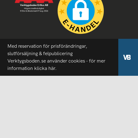
Med reservation för prisförändringar,
slutförsäljning & felpublicering
Verktygsboden.se använder cookies - för mer
information
klicka här.