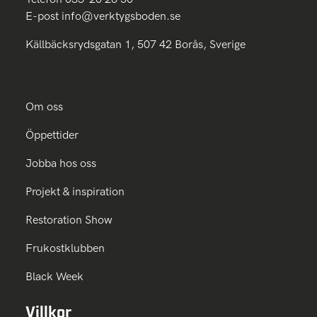
E-post
info@verktygsboden.se
Källbäcksrydsgatan 1, 507 42 Borås, Sverige
Om oss
Öppettider
Jobba hos oss
Projekt & inspiration
Restoration Show
Frukostklubben
Black Week
Villkor