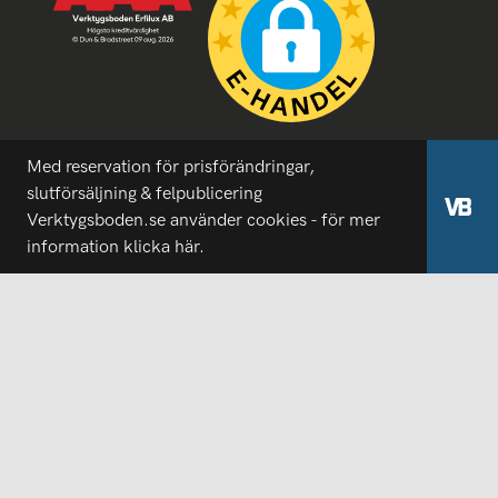
Med reservation för prisförändringar,
slutförsäljning & felpublicering
Verktygsboden.se använder cookies - för mer
information
klicka här.