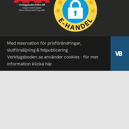
Med reservation för prisförändringar,
slutförsäljning & felpublicering
Verktygsboden.se använder cookies - för mer
information
klicka här.