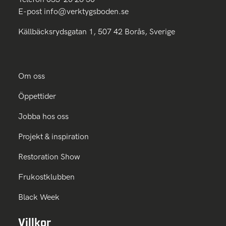
E-post
info@verktygsboden.se
Källbäcksrydsgatan 1, 507 42 Borås, Sverige
Om oss
Öppettider
Jobba hos oss
Projekt & inspiration
Restoration Show
Frukostklubben
Black Week
Villkor