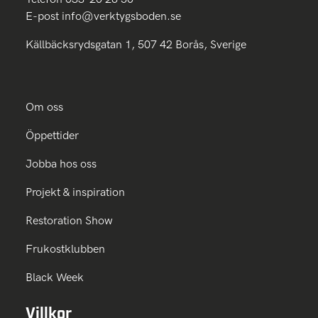
E-post
info@verktygsboden.se
Källbäcksrydsgatan 1, 507 42 Borås, Sverige
Om oss
Öppettider
Jobba hos oss
Projekt & inspiration
Restoration Show
Frukostklubben
Black Week
Villkor