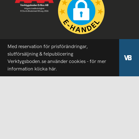
Med reservation för prisförändringar,
slutförsäljning & felpublicering
Verktygsboden.se använder cookies - för mer
information
klicka här.