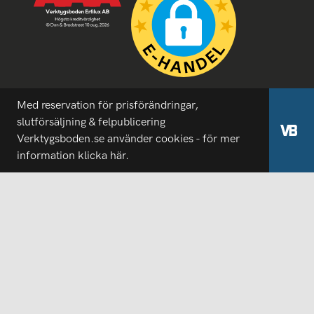
Med reservation för prisförändringar,
slutförsäljning & felpublicering
Verktygsboden.se använder cookies - för mer
information
klicka här.