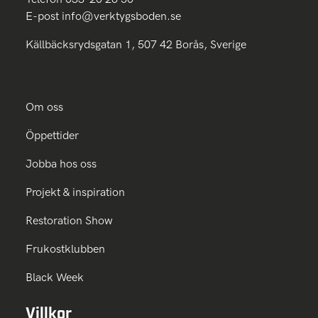
E-post
info@verktygsboden.se
Källbäcksrydsgatan 1, 507 42 Borås, Sverige
Om oss
Öppettider
Jobba hos oss
Projekt & inspiration
Restoration Show
Frukostklubben
Black Week
Villkor