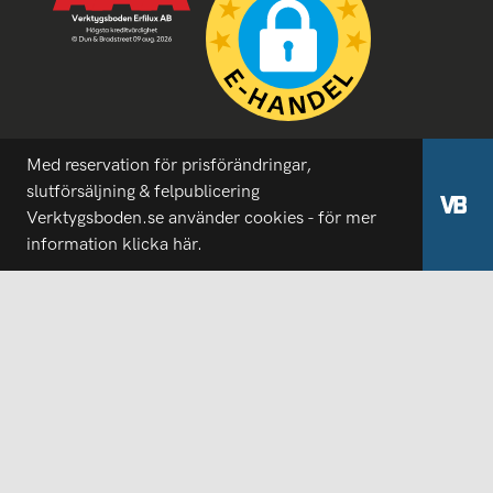
Med reservation för prisförändringar,
slutförsäljning & felpublicering
Verktygsboden.se använder cookies - för mer
information
klicka här.