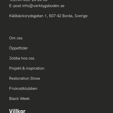
E-post
info@verktygsboden.se
Källbäcksrydsgatan 1, 507 42 Borås, Sverige
Om oss
Öppettider
Jobba hos oss
Projekt & inspiration
Restoration Show
Frukostklubben
Black Week
Villkor