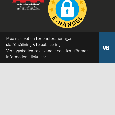
Med reservation för prisförändringar,
slutförsäljning & felpublicering
Verktygsboden.se använder cookies - för mer
information
klicka här.