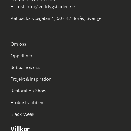
E-post
info@verktygsboden.se
Källbäcksrydsgatan 1, 507 42 Borås, Sverige
Om oss
Öppettider
Jobba hos oss
Projekt & inspiration
Restoration Show
Frukostklubben
Black Week
Villkor