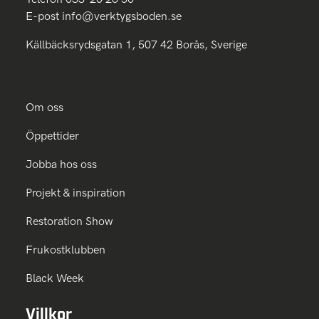
E-post
info@verktygsboden.se
Källbäcksrydsgatan 1, 507 42 Borås, Sverige
Om oss
Öppettider
Jobba hos oss
Projekt & inspiration
Restoration Show
Frukostklubben
Black Week
Villkor