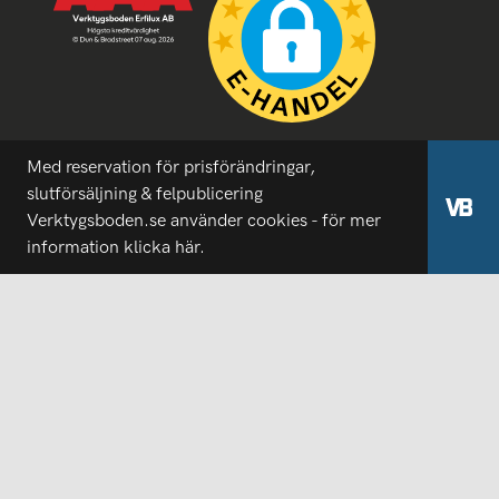
Med reservation för prisförändringar,
slutförsäljning & felpublicering
Verktygsboden.se använder cookies - för mer
information
klicka här.