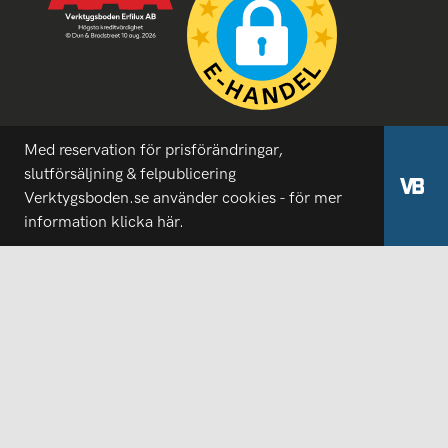
Med reservation för prisförändringar,
slutförsäljning & felpublicering
Verktygsboden.se använder cookies - för mer
information
klicka här.