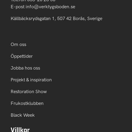
E-post
info@verktygsboden.se
Källbäcksrydsgatan 1, 507 42 Borås, Sverige
Om oss
Öppettider
Jobba hos oss
Projekt & inspiration
Restoration Show
Frukostklubben
Black Week
Villkor