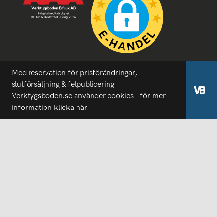
Med reservation för prisförändringar,
slutförsäljning & felpublicering
Verktygsboden.se använder cookies - för mer
information
klicka här.