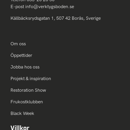
E-post
info@verktygsboden.se
Källbäcksrydsgatan 1, 507 42 Borås, Sverige
Om oss
Öppettider
Jobba hos oss
Projekt & inspiration
Restoration Show
Frukostklubben
Black Week
Villkor