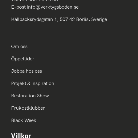
E-post
info@verktygsboden.se
Källbäcksrydsgatan 1, 507 42 Borås, Sverige
Om oss
Öppettider
Jobba hos oss
Projekt & inspiration
Restoration Show
Frukostklubben
Black Week
Villkor