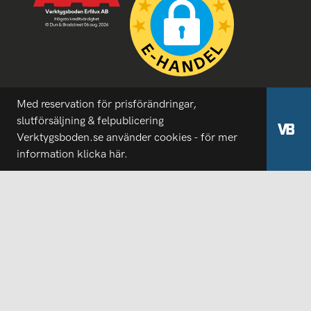
Med reservation för prisförändringar,
slutförsäljning & felpublicering
Verktygsboden.se använder cookies - för mer
information
klicka här.