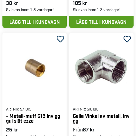
38 kr
105 kr
Skickas inom 1-3 vardagar!
Skickas inom 1-3 vardagar!
LÄGG TILL I KUNDVAGN
LÄGG TILL I KUNDVAGN
ARTNR:
571013
ARTNR:
518188
- Metall-muff G15 inv gg
Gelia Vinkel av metall, inv
gul slät ezze
gg
25 kr
Från
87 kr