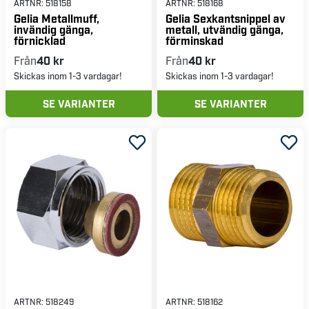
ARTNR:
518158
ARTNR:
518168
Gelia Metallmuff,
Gelia Sexkantsnippel av
invändig gänga,
metall, utvändig gänga,
förnicklad
förminskad
Från
40 kr
Från
40 kr
Skickas inom 1-3 vardagar!
Skickas inom 1-3 vardagar!
SE VARIANTER
SE VARIANTER
ARTNR:
518249
ARTNR:
518162