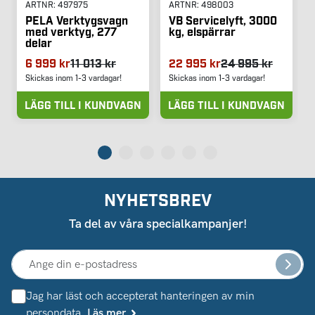
ARTNR:
497975
ARTNR:
498003
PELA Verktygsvagn
VB Servicelyft, 3000
med verktyg, 277
kg, elspärrar
delar
6 999 kr
11 013 kr
22 995 kr
24 995 kr
Skickas inom 1-3 vardagar!
Skickas inom 1-3 vardagar!
LÄGG TILL I KUNDVAGN
LÄGG TILL I KUNDVAGN
NYHETSBREV
Ta del av våra specialkampanjer!
Jag har läst och accepterat hanteringen av min
persondata.
Läs mer