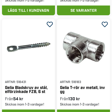
Skickas inom 1-3 vardagar!
Skickas inom 1-3 vardagar!
LÄGG TILL I KUNDVAGN
SE VARIANTER
ARTNR:
518431
ARTNR:
518183
Gelia Bladskruv av stål,
Gelia T-rör av metall, inv
elförzinkade FZB, 6 st
gg
Från
54 kr
Från
130 kr
Skickas inom 1-3 vardagar!
Skickas inom 1-3 vardagar!