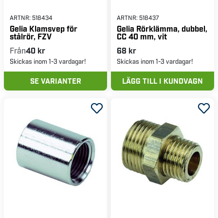
ARTNR:
518434
ARTNR:
518437
Gelia Klamsvep för
Gelia Rörklämma, dubbel,
stålrör, FZV
CC 40 mm, vit
Från
40 kr
68 kr
Skickas inom 1-3 vardagar!
Skickas inom 1-3 vardagar!
SE VARIANTER
LÄGG TILL I KUNDVAGN