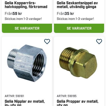
Gelia Kopparrörs-
Gelia Sexkantsnippel av
halvkoppling, förkromad
metall, utvändig gänga
Från
59 kr
Från
35 kr
Skickas inom 1-3 vardagar!
Skickas inom 1-3 vardagar!
SE VARIANTER
SE VARIANTER
ARTNR:
518181
ARTNR:
518195
Gelia Nipplar av metall,
Gelia Proppar av metall,
in- utv gg
utv gg