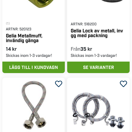
(1)
ARTNR:
518200
ARTNR:
520123
Gelia Lock av metall, inv
gg med packning
Gelia Metallmuff,
invändig gänga
14 kr
Från
35 kr
Skickas inom 1-3 vardagar!
Skickas inom 1-3 vardagar!
LÄGG TILL I KUNDVAGN
SE VARIANTER