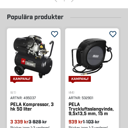
Populära produkter
(61)
(44)
ARTNR:
495037
ARTNR:
532901
PELA Kompressor, 3
PELA
hk 50 liter
Tryckluftsslangvinda,
9,5x13,5 mm, 15 m
3 339 kr
3 928 kr
939 kr
1 103 kr
Skickas inom 1-3 vardagar!
Skickas inom 1-3 vardagar!