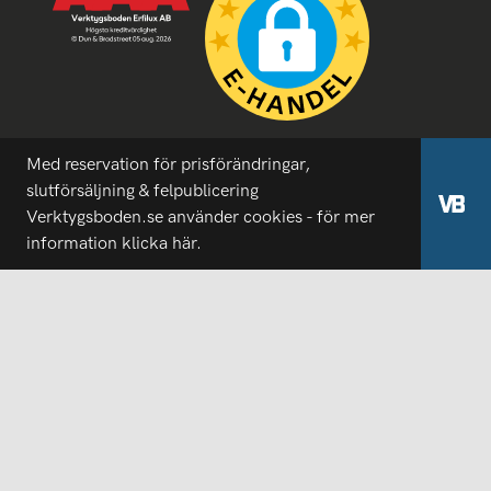
Med reservation för prisförändringar,
slutförsäljning & felpublicering
Verktygsboden.se använder cookies - för mer
information
klicka här.