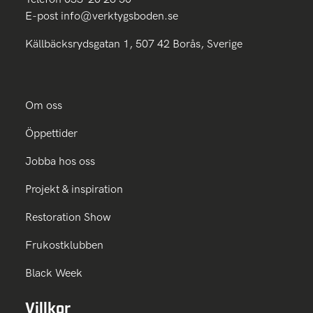
E-post
info@verktygsboden.se
Källbäcksrydsgatan 1, 507 42 Borås, Sverige
Om oss
Öppettider
Jobba hos oss
Projekt & inspiration
Restoration Show
Frukostklubben
Black Week
Villkor