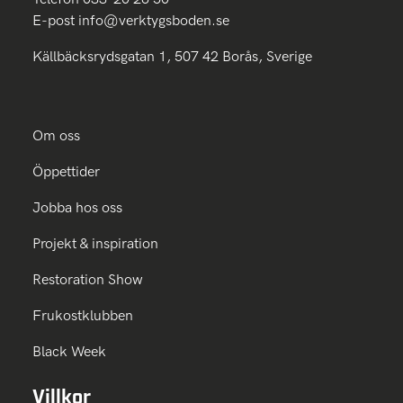
E-post
info@verktygsboden.se
Källbäcksrydsgatan 1, 507 42 Borås, Sverige
Om oss
Öppettider
Jobba hos oss
Projekt & inspiration
Restoration Show
Frukostklubben
Black Week
Villkor