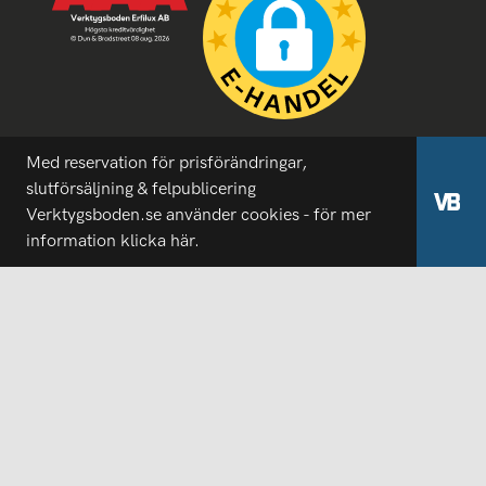
Med reservation för prisförändringar,
slutförsäljning & felpublicering
Verktygsboden.se använder cookies - för mer
information
klicka här.