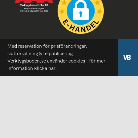
Med reservation för prisförändringar,
slutförsäljning & felpublicering
Verktygsboden.se använder cookies - för mer
information
klicka här.