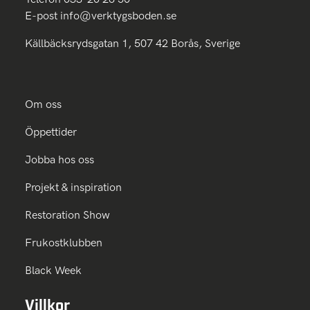
E-post
info@verktygsboden.se
Källbäcksrydsgatan 1, 507 42 Borås, Sverige
Om oss
Öppettider
Jobba hos oss
Projekt & inspiration
Restoration Show
Frukostklubben
Black Week
Villkor