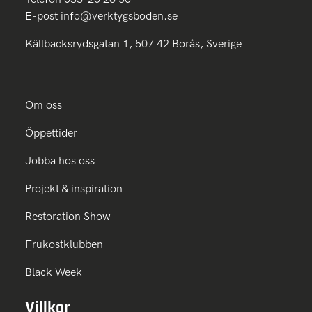
E-post
info@verktygsboden.se
Källbäcksrydsgatan 1, 507 42 Borås, Sverige
Om oss
Öppettider
Jobba hos oss
Projekt & inspiration
Restoration Show
Frukostklubben
Black Week
Villkor