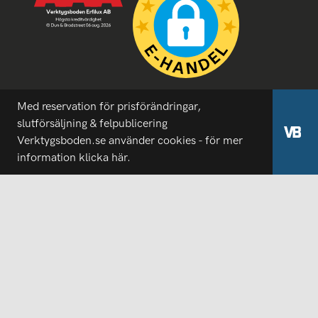
Med reservation för prisförändringar,
slutförsäljning & felpublicering
Verktygsboden.se använder cookies - för mer
information
klicka här.