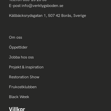
E-post
info@verktygsboden.se
Källbäcksrydsgatan 1, 507 42 Borås, Sverige
Om oss
Öppettider
Jobba hos oss
Projekt & inspiration
Restoration Show
Frukostklubben
Black Week
Villkor