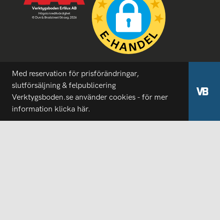
Med reservation för prisförändringar,
slutförsäljning & felpublicering
Verktygsboden.se använder cookies - för mer
information
klicka här.