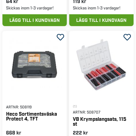
64 kr
119 kr
Skickas inom 1-3 vardagar!
Skickas inom 1-3 vardagar!
LÄGG TILL I KUNDVAGN
LÄGG TILL I KUNDVAGN
(1)
ARTNR:
508119
ARTNR:
508707
Heco Sortimentsväska
Protect 4, TFT
VB Krympslangsats, 115
st
668 kr
222 kr