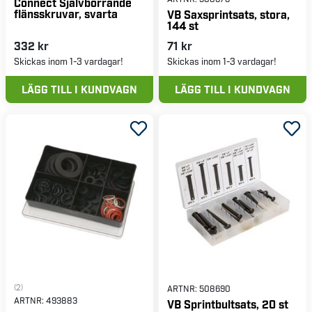
Connect Självborrande
flänsskruvar, svarta
VB Saxsprintsats, stora,
144 st
332 kr
71 kr
Skickas inom 1-3 vardagar!
Skickas inom 1-3 vardagar!
LÄGG TILL I KUNDVAGN
LÄGG TILL I KUNDVAGN
(2)
ARTNR:
508690
ARTNR:
493883
VB Sprintbultsats, 20 st