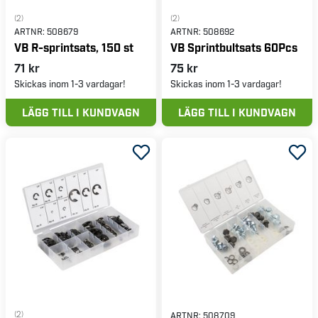
(2)
(2)
ARTNR:
508679
ARTNR:
508692
VB R-sprintsats, 150 st
VB Sprintbultsats 60Pcs
71 kr
75 kr
Skickas inom 1-3 vardagar!
Skickas inom 1-3 vardagar!
LÄGG TILL I KUNDVAGN
LÄGG TILL I KUNDVAGN
(2)
ARTNR:
508709