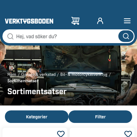
Hem
Garage & verkstad
Bil- & motorcykelverktyg
Sortimentsatser
Sortimentsatser
Kategorier
Filter