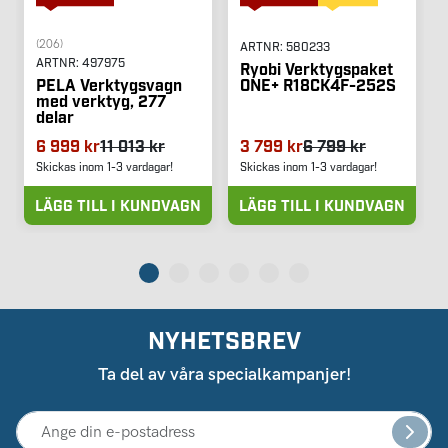
(206)
ARTNR:
580233
ARTNR:
497975
Ryobi Verktygspaket
ONE+ R18CK4F-252S
PELA Verktygsvagn
med verktyg, 277
delar
6 999 kr
11 013 kr
3 799 kr
6 799 kr
Skickas inom 1-3 vardagar!
Skickas inom 1-3 vardagar!
LÄGG TILL I KUNDVAGN
LÄGG TILL I KUNDVAGN
NYHETSBREV
Ta del av våra specialkampanjer!