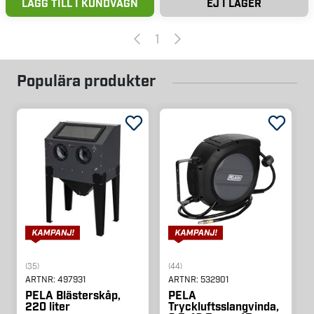
LÄGG TILL I KUNDVAGN
EJ I LAGER
1
Populära produkter
(35)
(44)
ARTNR:
497931
ARTNR:
532901
PELA Blästerskåp,
PELA
220 liter
Tryckluftsslangvinda,