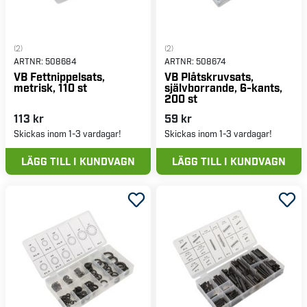
(2)
(2)
ARTNR:
508684
ARTNR:
508674
VB Fettnippelsats,
VB Plåtskruvsats,
metrisk, 110 st
självborrande, 6-kants,
200 st
113 kr
59 kr
Skickas inom 1-3 vardagar!
Skickas inom 1-3 vardagar!
LÄGG TILL I KUNDVAGN
LÄGG TILL I KUNDVAGN