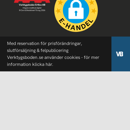
Med reservation för prisförändringar,
slutförsäljning & felpublicering
Verktygsboden.se använder cookies - för mer
information
klicka här.