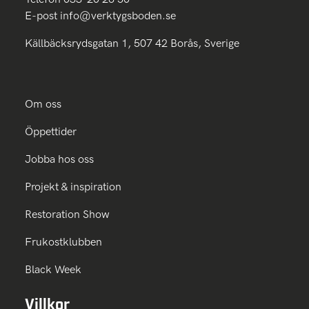
E-post
info@verktygsboden.se
Källbäcksrydsgatan 1, 507 42 Borås, Sverige
Om oss
Öppettider
Jobba hos oss
Projekt & inspiration
Restoration Show
Frukostklubben
Black Week
Villkor