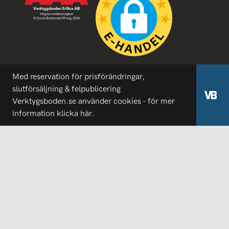
Med reservation för prisförändringar,
slutförsäljning & felpublicering
Verktygsboden.se använder cookies - för mer
information
klicka här.