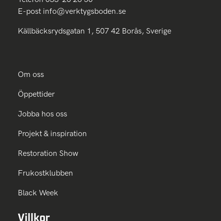
E-post
info@verktygsboden.se
Källbäcksrydsgatan 1, 507 42 Borås, Sverige
Om oss
Öppettider
Jobba hos oss
Projekt & inspiration
Restoration Show
Frukostklubben
Black Week
Villkor