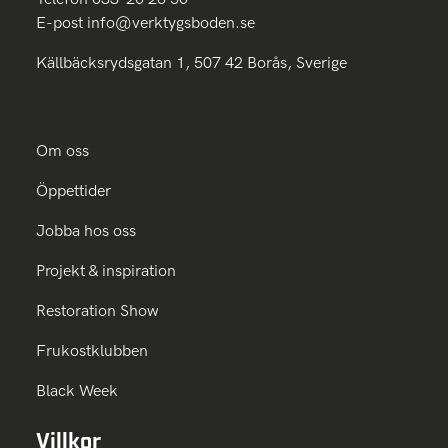
E-post
info@verktygsboden.se
Källbäcksrydsgatan 1, 507 42 Borås, Sverige
Om oss
Öppettider
Jobba hos oss
Projekt & inspiration
Restoration Show
Frukostklubben
Black Week
Villkor