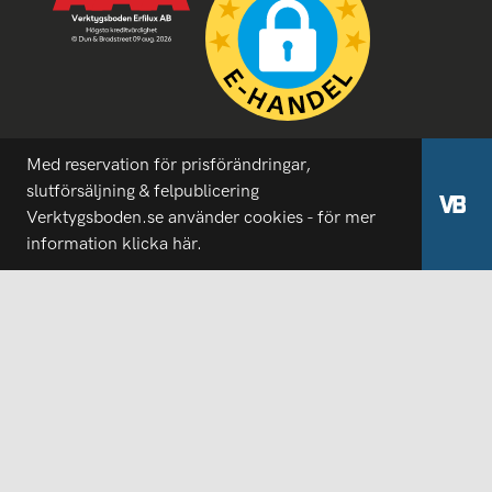
Med reservation för prisförändringar,
slutförsäljning & felpublicering
Verktygsboden.se använder cookies - för mer
information
klicka här.