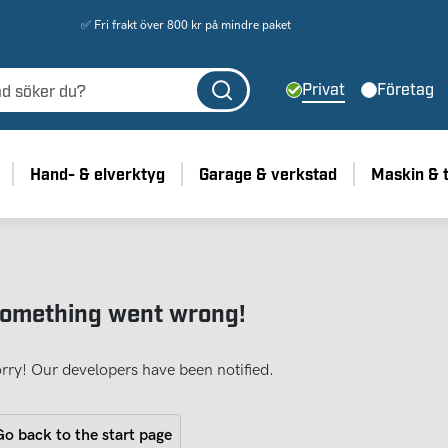
✅ Fri frakt över 800 kr på mindre paket
Privat
Företag
Hand- & elverktyg
Garage & verkstad
Maskin & 
omething went wrong!
rry! Our developers have been notified.
o back to the start page