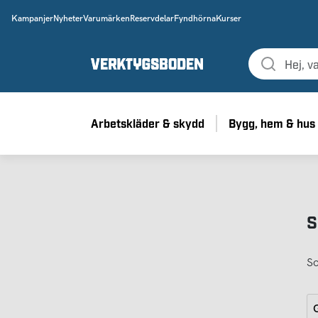
Kampanjer
Nyheter
Varumärken
Reservdelar
Fyndhörna
Kurser
Arbetskläder & skydd
Bygg, hem & hus
S
So
G