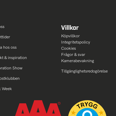
Villkor
oss
Köpvillkor
ttider
Integritetspolicy
a hos oss
Cookies
Frågor & svar
kt & inspiration
Kamerabevakning
oration Show
Tillgänglighetsredogörelse
ostklubben
k Week