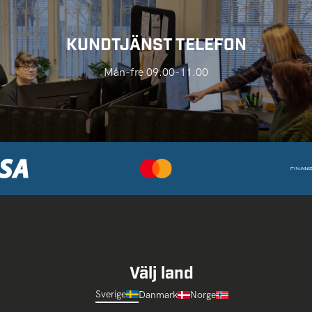
KUNDTJÄNST TELEFON
Mån-fre 09.00-11.00
Välj land
Sverige
Danmark
Norge