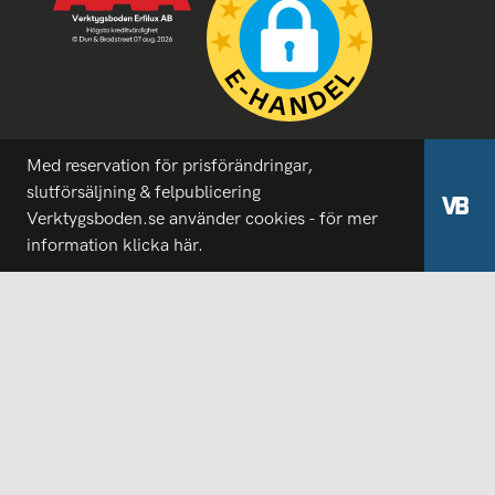
Med reservation för prisförändringar,
slutförsäljning & felpublicering
Verktygsboden.se använder cookies - för mer
information
klicka här.