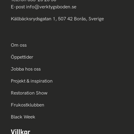
E-post
info@verktygsboden.se
Källbäcksrydsgatan 1, 507 42 Borås, Sverige
Om oss
Öppettider
Jobba hos oss
Projekt & inspiration
Restoration Show
Frukostklubben
Black Week
Villkor