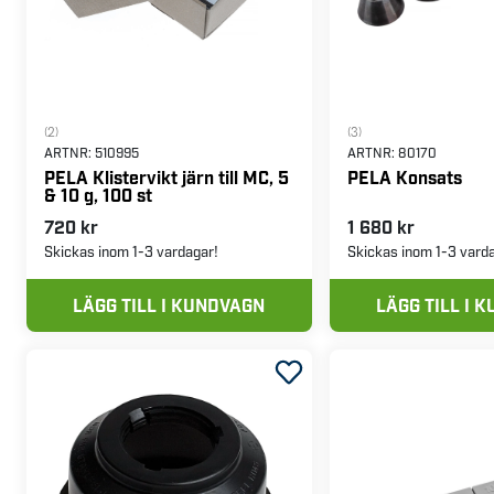
(2)
(3)
ARTNR:
510995
ARTNR:
80170
PELA Klistervikt järn till MC, 5
PELA Konsats
& 10 g, 100 st
720 kr
1 680 kr
Skickas inom 1-3 vardagar!
Skickas inom 1-3 vard
LÄGG TILL I KUNDVAGN
LÄGG TILL I 