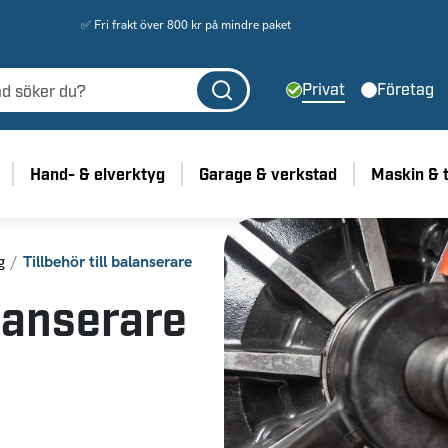
✅ Fri frakt över 800 kr på mindre paket
Privat
Företag
Hand- & elverktyg
Garage & verkstad
Maskin & 
g
Tillbehör till balanserare
alanserare