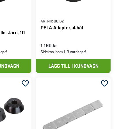
ARTNR:
80162
PELA Adapter, 4 hål
lle, Järn, 10
1 190 kr
agar!
Skickas inom 1-3 vardagar!
KUNDVAGN
LÄGG TILL I KUNDVAGN