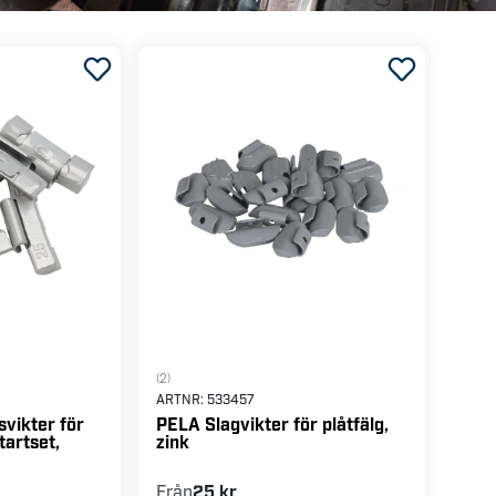
(2)
ARTNR:
533457
vikter för
PELA Slagvikter för plåtfälg,
tartset,
zink
Från
25 kr