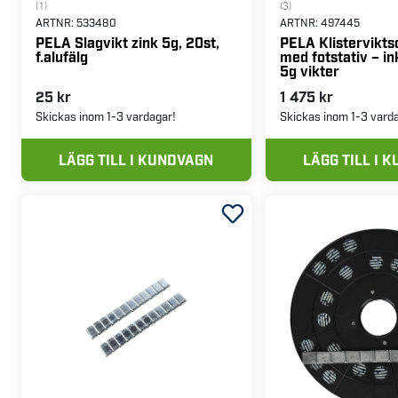
(1)
(3)
ARTNR:
533480
ARTNR:
497445
PELA Slagvikt zink 5g, 20st,
PELA Klistervikts
f.alufälg
med fotstativ – in
5g vikter
25 kr
1 475 kr
Skickas inom 1-3 vardagar!
Skickas inom 1-3 vard
LÄGG TILL I KUNDVAGN
LÄGG TILL I 