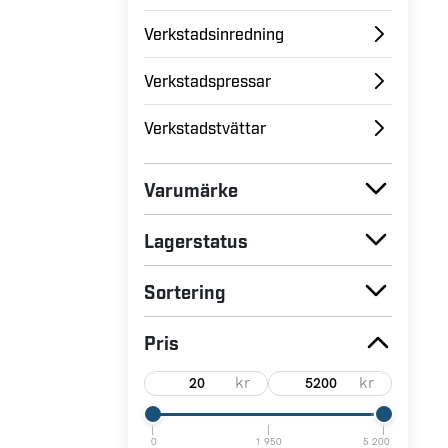
Verkstadsinredning
Verkstadspressar
Verkstadstvättar
Varumärke
Lagerstatus
Sortering
Pris
kr
kr
0
1 950
5 200