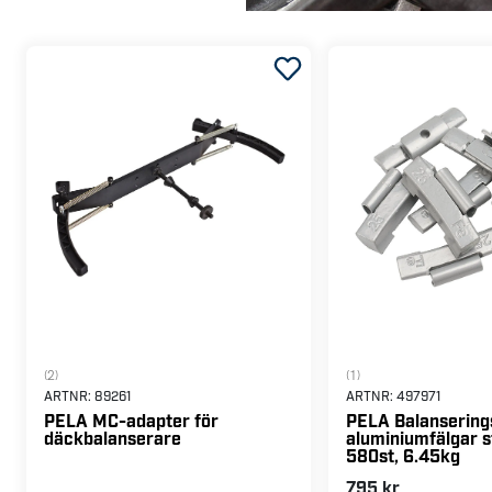
(2)
(1)
ARTNR:
89261
ARTNR:
497971
PELA MC-adapter för
PELA Balanserings
däckbalanserare
aluminiumfälgar s
580st, 6.45kg
795 kr