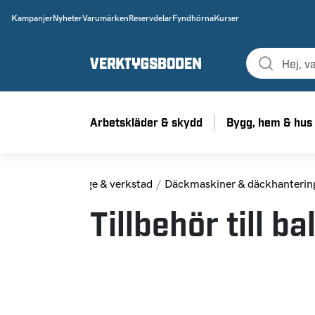
Kampanjer
Nyheter
Varumärken
Reservdelar
Fyndhörna
Kurser
Arbetskläder & skydd
Bygg, hem & hus
Hem
Garage & verkstad
Däckmaskiner & däckhanterin
Tillbehör till b