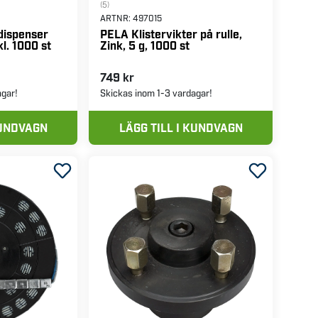
(5)
ARTNR:
497015
dispenser
PELA Klistervikter på rulle,
kl. 1000 st
Zink, 5 g, 1000 st
749 kr
agar!
Skickas inom 1-3 vardagar!
KUNDVAGN
LÄGG TILL I KUNDVAGN