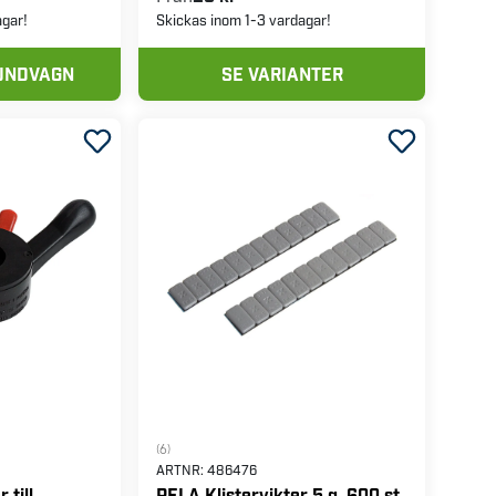
agar!
Skickas inom 1-3 vardagar!
KUNDVAGN
SE VARIANTER
(6)
ARTNR:
486476
till
PELA Klistervikter 5 g, 600 st