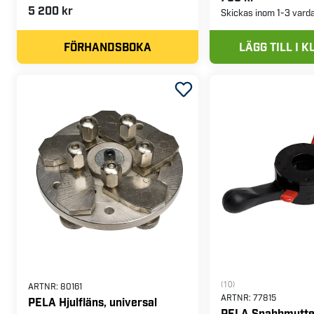
5 200 kr
Skickas inom 1-3 vard
FÖRHANDSBOKA
LÄGG TILL I 
(10)
ARTNR:
80161
ARTNR:
77815
PELA Hjulfläns, universal
PELA Snabbmutter 