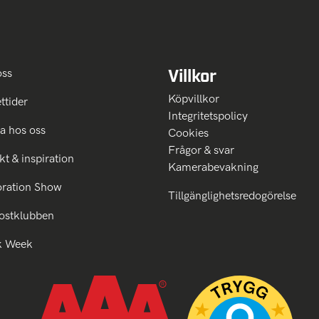
Villkor
oss
Köpvillkor
ttider
Integritetspolicy
a hos oss
Cookies
Frågor & svar
kt & inspiration
Kamerabevakning
oration Show
Tillgänglighetsredogörelse
ostklubben
k Week