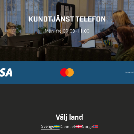
KUNDTJÄNST TELEFON
Mån-fre 09.00-11.00
Välj land
Sverige
Danmark
Norge