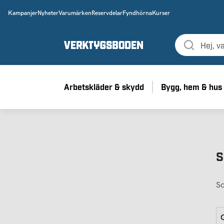
Kampanjer
Nyheter
Varumärken
Reservdelar
Fyndhörna
Kurser
Arbetskläder & skydd
Bygg, hem & hus
S
So
G