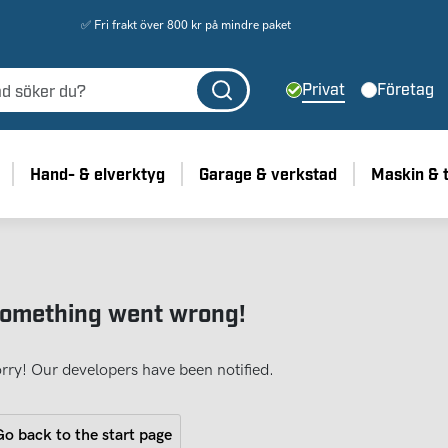
✅ Fri frakt över 800 kr på mindre paket
Privat
Företag
Hand- & elverktyg
Garage & verkstad
Maskin & 
omething went wrong!
rry! Our developers have been notified.
o back to the start page