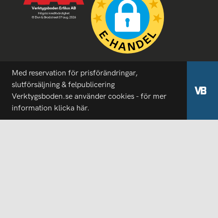
Med reservation för prisförändringar,
slutförsäljning & felpublicering
Verktygsboden.se använder cookies - för mer
information
klicka här.