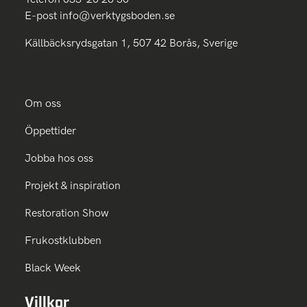
E-post
info@verktygsboden.se
Källbäcksrydsgatan 1, 507 42 Borås, Sverige
Om oss
Öppettider
Jobba hos oss
Projekt & inspiration
Restoration Show
Frukostklubben
Black Week
Villkor