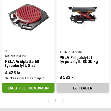
(1)
ARTNR:
546234
ARTNR:
513963
PELA Frihjulslyft till
fyrpelarlyft, 2000 kg
PELA Vridplatta till
fyrpelarlyft, 2 st
4 428 kr
9 583 kr
Skickas inom 1-3 vardagar!
LÄGG TILL I KUNDVAGN
EJ I LAGER
1