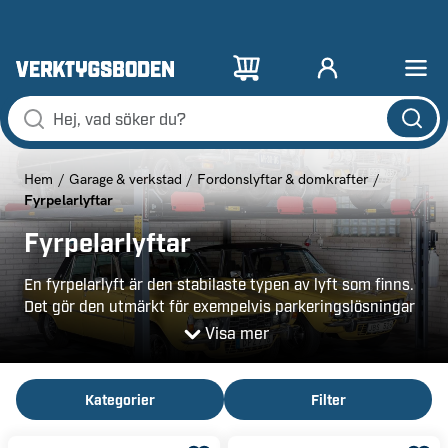
Hem
Garage & verkstad
Fordonslyftar & domkrafter
Fyrpelarlyftar
Fyrpelarlyftar
En fyrpelarlyft är den stabilaste typen av lyft som finns.
Det gör den utmärkt för exempelvis parkeringslösningar
när du vill få plats med flera fordon på en begränsad
Visa mer
golvyta. Fyrpelarlyftar är pålitliga och utmärkta vid
arbeten som tar lång tid. Välj bland våra olika lyftar och
hitta den som passar din verksamhet bäst.
Kategorier
Filter
Stabila lyft och trygga parkeringslösningar