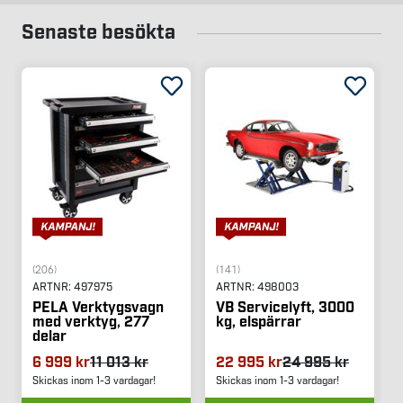
Senaste besökta
(206)
(141)
ARTNR:
497975
ARTNR:
498003
PELA Verktygsvagn
VB Servicelyft, 3000
med verktyg, 277
kg, elspärrar
delar
6 999 kr
11 013 kr
22 995 kr
24 995 kr
Skickas inom 1-3 vardagar!
Skickas inom 1-3 vardagar!