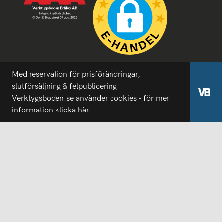
Med reservation för prisförändringar,
slutförsäljning & felpublicering
Verktygsboden.se använder cookies - för mer
information
klicka här.