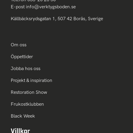
E-post
info@verktygsboden.se
Källbäcksrydsgatan 1, 507 42 Borås, Sverige
Om oss
Öppettider
Jobba hos oss
Projekt & inspiration
Restoration Show
Frukostklubben
Black Week
Villkor