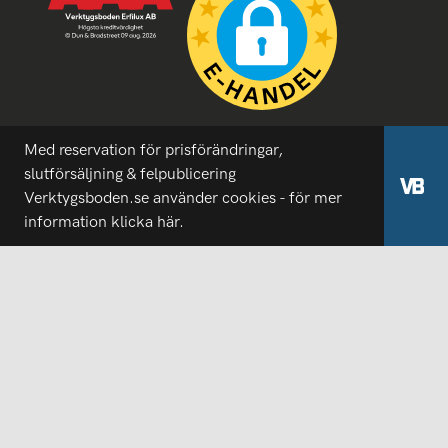
Med reservation för prisförändringar,
slutförsäljning & felpublicering
Verktygsboden.se använder cookies - för mer
information
klicka här.