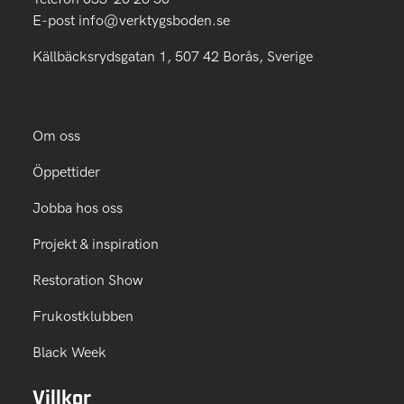
E-post
info@verktygsboden.se
Källbäcksrydsgatan 1, 507 42 Borås, Sverige
Om oss
Öppettider
Jobba hos oss
Projekt & inspiration
Restoration Show
Frukostklubben
Black Week
Villkor