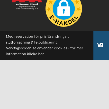
Med reservation för prisförändringar,
slutförsäljning & felpublicering
Verktygsboden.se använder cookies - för mer
information
klicka här.