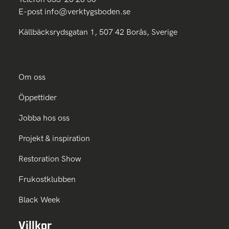
E-post
info@verktygsboden.se
Källbäcksrydsgatan 1, 507 42 Borås, Sverige
Om oss
Öppettider
Jobba hos oss
Projekt & inspiration
Restoration Show
Frukostklubben
Black Week
Villkor