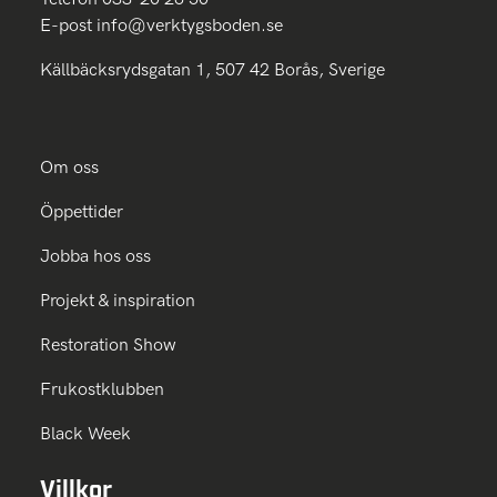
E-post
info@verktygsboden.se
Källbäcksrydsgatan 1, 507 42 Borås, Sverige
Om oss
Öppettider
Jobba hos oss
Projekt & inspiration
Restoration Show
Frukostklubben
Black Week
Villkor