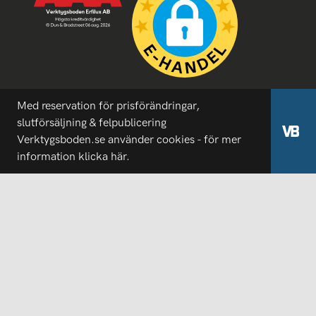
Med reservation för prisförändringar,
slutförsäljning & felpublicering
Verktygsboden.se använder cookies - för mer
information
klicka här.