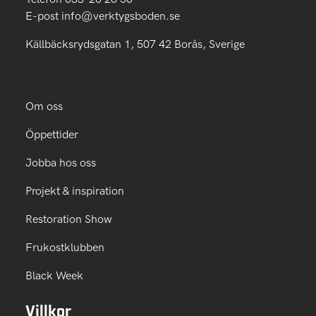
E-post
info@verktygsboden.se
Källbäcksrydsgatan 1, 507 42 Borås, Sverige
Om oss
Öppettider
Jobba hos oss
Projekt & inspiration
Restoration Show
Frukostklubben
Black Week
Villkor