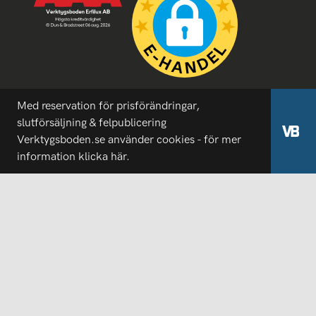
Med reservation för prisförändringar,
slutförsäljning & felpublicering
Verktygsboden.se använder cookies - för mer
information
klicka här.