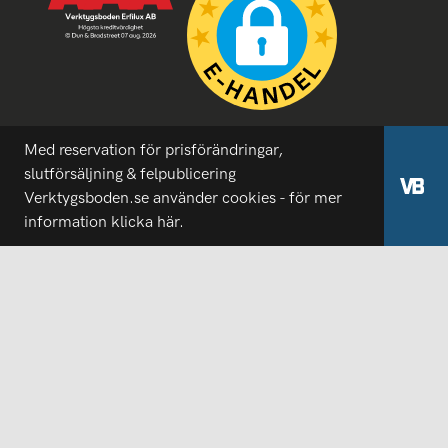
Med reservation för prisförändringar,
slutförsäljning & felpublicering
Verktygsboden.se använder cookies - för mer
information
klicka här.