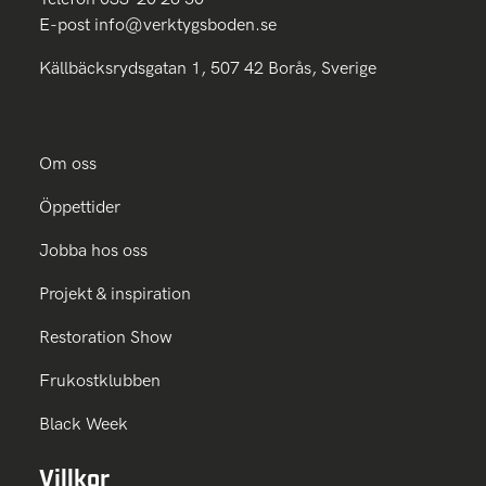
E-post
info@verktygsboden.se
Källbäcksrydsgatan 1, 507 42 Borås, Sverige
Om oss
Öppettider
Jobba hos oss
Projekt & inspiration
Restoration Show
Frukostklubben
Black Week
Villkor