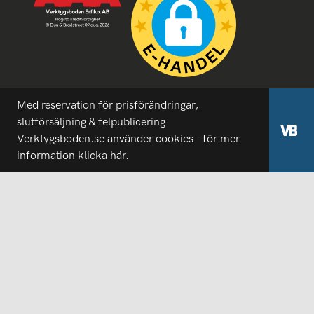
Med reservation för prisförändringar,
slutförsäljning & felpublicering
Verktygsboden.se använder cookies - för mer
information
klicka här.