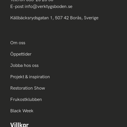
E-post
info@verktygsboden.se
Källbäcksrydsgatan 1, 507 42 Borås, Sverige
Om oss
Öppettider
Jobba hos oss
Projekt & inspiration
Restoration Show
Frukostklubben
Black Week
Villkor