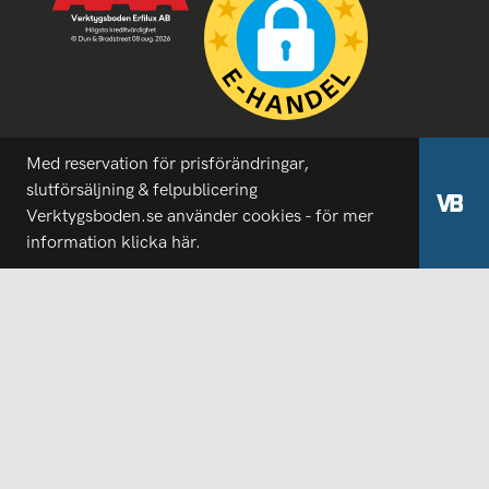
Med reservation för prisförändringar,
slutförsäljning & felpublicering
Verktygsboden.se använder cookies - för mer
information
klicka här.