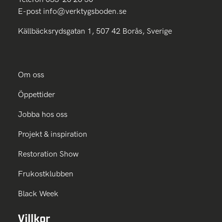
E-post
info@verktygsboden.se
Källbäcksrydsgatan 1, 507 42 Borås, Sverige
Om oss
Öppettider
Jobba hos oss
Projekt & inspiration
Restoration Show
Frukostklubben
Black Week
Villkor