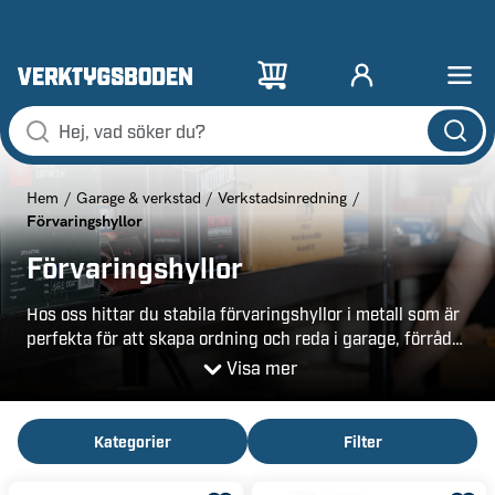
Hem
Garage & verkstad
Verkstadsinredning
Förvaringshyllor
Förvaringshyllor
Hos oss hittar du stabila förvaringshyllor i metall som är
perfekta för att skapa ordning och reda i garage, förråd
eller verkstad. Med våra förvaringshyllor blir det lättare
Visa mer
att förvara och stuva undan saker samtidigt som du får
en bra överblick över lagerhyllornas innehåll. Våra
lagerhyllor i plåt finns i flera modeller med varierande
Kategorier
Filter
antal hyllplan och lastkapacitet. Våra mest robusta hyllor
i metall klarar en belastning på 800 kg per hyllplan. Alla