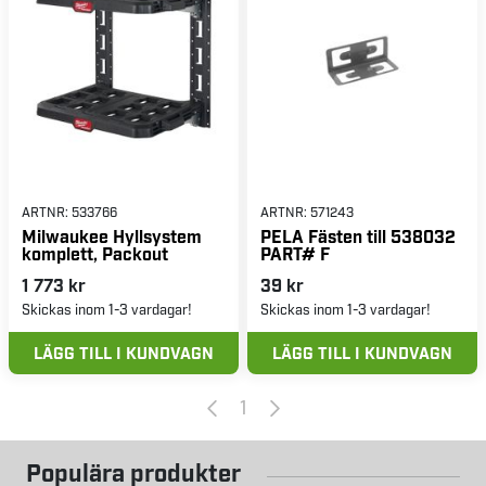
ARTNR:
533766
ARTNR:
571243
Milwaukee Hyllsystem
PELA Fästen till 538032
komplett, Packout
PART# F
1 773 kr
39 kr
Skickas inom 1-3 vardagar!
Skickas inom 1-3 vardagar!
LÄGG TILL I KUNDVAGN
LÄGG TILL I KUNDVAGN
1
Populära produkter