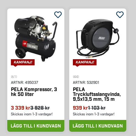
(61)
(44)
ARTNR:
495037
ARTNR:
532901
PELA Kompressor, 3
PELA
hk 50 liter
Tryckluftsslangvinda,
9,5x13,5 mm, 15 m
3 339 kr
3 928 kr
939 kr
1 103 kr
Skickas inom 1-3 vardagar!
Skickas inom 1-3 vardagar!
LÄGG TILL I KUNDVAGN
LÄGG TILL I KUNDVAGN