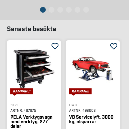
Senaste besökta
(206)
(141)
ARTNR:
497975
ARTNR:
498003
PELA Verktygsvagn
VB Servicelyft, 3000
med verktyg, 277
kg, elspärrar
delar