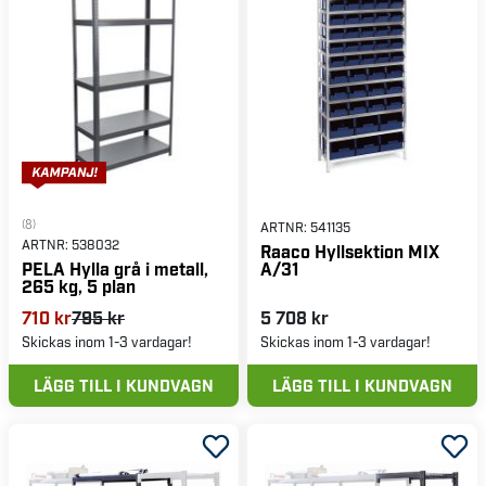
(8)
ARTNR:
541135
ARTNR:
538032
Raaco Hyllsektion MIX
A/31
PELA Hylla grå i metall,
265 kg, 5 plan
710 kr
795 kr
5 708 kr
Skickas inom 1-3 vardagar!
Skickas inom 1-3 vardagar!
LÄGG TILL I KUNDVAGN
LÄGG TILL I KUNDVAGN