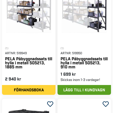
(1)
(1)
ARTNR:
519949
ARTNR:
519950
PELA Påbyggnadssats till
PELA Påbyggnadssats till
hylla i metall 505213,
hylla i metall 505213,
1885 mm
910 mm
1 699 kr
2 940 kr
Skickas inom 1-3 vardagar!
FÖRHANDSBOKA
LÄGG TILL I KUNDVAGN