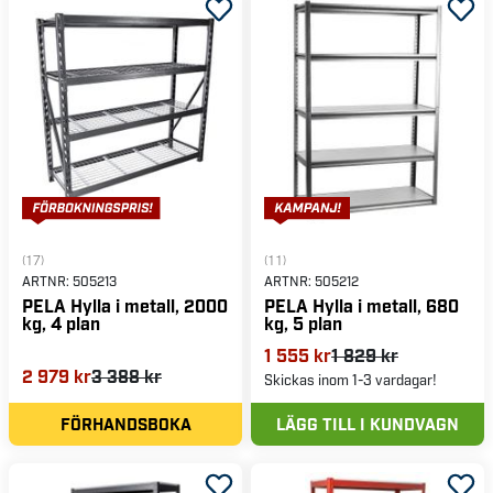
våra metallhyllor är pulverlackade för att vara så
slittåliga som möjligt.
(17)
(11)
ARTNR:
505213
ARTNR:
505212
PELA Hylla i metall, 2000
PELA Hylla i metall, 680
kg, 4 plan
kg, 5 plan
1 555 kr
1 829 kr
2 979 kr
3 388 kr
Skickas inom 1-3 vardagar!
FÖRHANDSBOKA
LÄGG TILL I KUNDVAGN