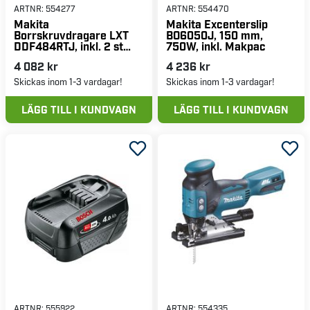
ARTNR:
554277
ARTNR:
554470
Makita
Makita Excenterslip
Borrskruvdragare LXT
BO6050J, 150 mm,
DDF484RTJ, inkl. 2 st
750W, inkl. Makpac
5,0Ah-batterier, laddare
4 082 kr
4 236 kr
& Makpac
Skickas inom 1-3 vardagar!
Skickas inom 1-3 vardagar!
LÄGG TILL I KUNDVAGN
LÄGG TILL I KUNDVAGN
ARTNR:
555922
ARTNR:
554335