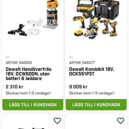
(1)
(1)
ARTNR:
548553
ARTNR:
548577
Dewalt Handöverfräs
Dewalt Kombikit 18V,
18V, DCW600N, utan
DCK551P3T
batteri & laddare
2 310 kr
9 009 kr
Skickas inom 1-3 vardagar!
Skickas inom 1-3 vardagar!
LÄGG TILL I KUNDVAGN
LÄGG TILL I KUNDVAGN