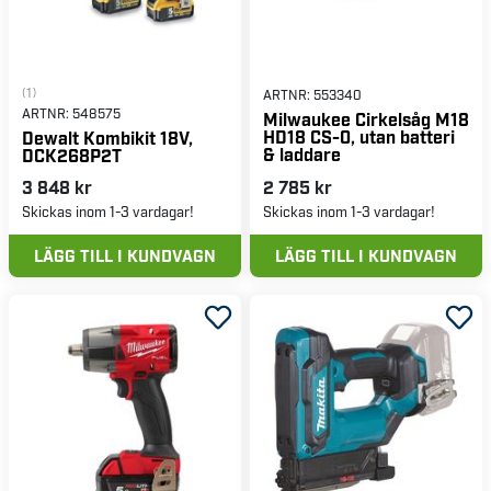
(1)
ARTNR:
553340
ARTNR:
548575
Milwaukee Cirkelsåg M18
HD18 CS-0, utan batteri
Dewalt Kombikit 18V,
& laddare
DCK268P2T
3 848 kr
2 785 kr
Skickas inom 1-3 vardagar!
Skickas inom 1-3 vardagar!
LÄGG TILL I KUNDVAGN
LÄGG TILL I KUNDVAGN