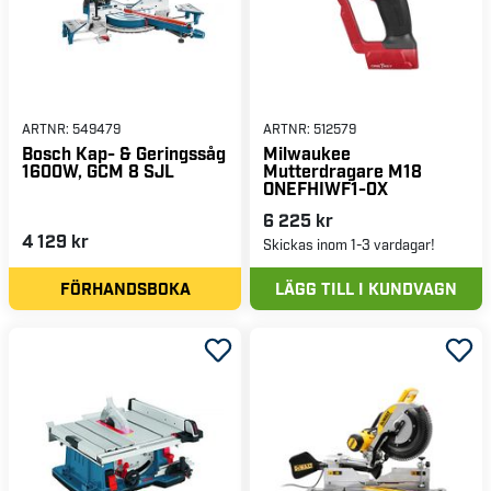
ARTNR:
549479
ARTNR:
512579
Bosch Kap- & Geringssåg
Milwaukee
1600W, GCM 8 SJL
Mutterdragare M18
ONEFHIWF1-0X
6 225 kr
4 129 kr
Skickas inom 1-3 vardagar!
FÖRHANDSBOKA
LÄGG TILL I KUNDVAGN