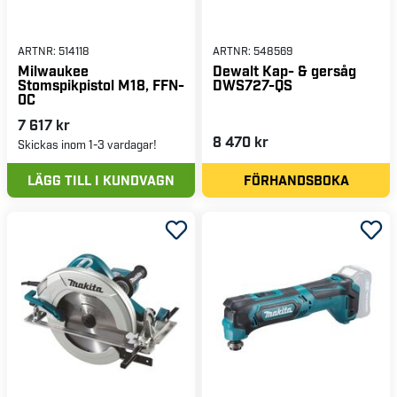
ARTNR:
514118
ARTNR:
548569
Milwaukee
Dewalt Kap- & gersåg
Stomspikpistol M18, FFN-
DWS727-QS
0C
7 617 kr
8 470 kr
Skickas inom 1-3 vardagar!
LÄGG TILL I KUNDVAGN
FÖRHANDSBOKA