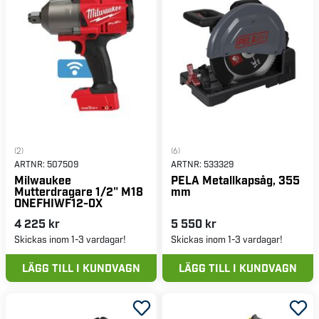
(2)
(6)
ARTNR:
507509
ARTNR:
533329
Milwaukee
PELA Metallkapsåg, 355
Mutterdragare 1/2" M18
mm
ONEFHIWF12-0X
4 225 kr
5 550 kr
Skickas inom 1-3 vardagar!
Skickas inom 1-3 vardagar!
LÄGG TILL I KUNDVAGN
LÄGG TILL I KUNDVAGN