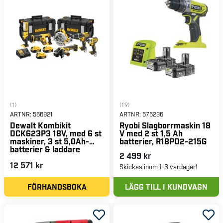
(1)
(19)
ARTNR:
566921
ARTNR:
575236
Dewalt Kombikit
Ryobi Slagborrmaskin 18
DCK623P3 18V, med 6 st
V med 2 st 1,5 Ah
maskiner, 3 st 5,0Ah-
batterier, R18PD2-215G
batterier & laddare
2 499 kr
12 571 kr
Skickas inom 1-3 vardagar!
FÖRHANDSBOKA
LÄGG TILL I KUNDVAGN