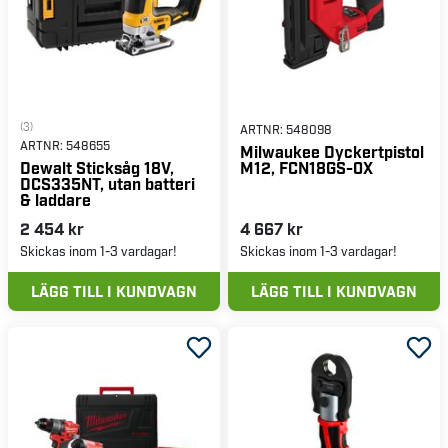
(3)
ARTNR:
548098
ARTNR:
548655
Milwaukee Dyckertpistol
M12, FCN18GS-0X
Dewalt Sticksåg 18V,
DCS335NT, utan batteri
& laddare
2 454 kr
4 667 kr
Skickas inom 1-3 vardagar!
Skickas inom 1-3 vardagar!
LÄGG TILL I KUNDVAGN
LÄGG TILL I KUNDVAGN