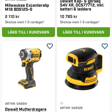
Dewalt Kap- & gersåg
54V XR, DCS777T2, inkl.
Milwaukee Excenterslip
batteri & laddare
M18 BOS125-0
2 110 kr
10 785 kr
Skickas inom 1-3 vardagar!
Skickas inom 1-3 vardagar!
LÄGG TILL I KUNDVAGN
LÄGG TILL I KUNDVAGN
(3)
ARTNR:
548614
ARTNR:
548526
Dewalt Mutterdragare