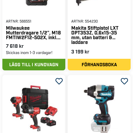
ARTNR:
566551
ARTNR:
554230
Milwaukee
Makita Stiftpistol LXT
Mutterdragare 1/2", M18
DPT353Z, 0,6x15-35
FMTIW2F12-502X, inkl.
mm, utan batteri &
2x5 Ah batterier &
laddare
7 618 kr
laddare
3 199 kr
Skickas inom 1-3 vardagar!
LÄGG TILL I KUNDVAGN
FÖRHANDSBOKA