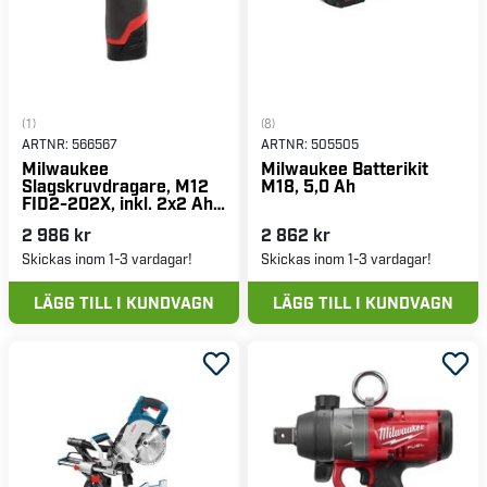
(1)
(8)
ARTNR:
566567
ARTNR:
505505
Milwaukee
Milwaukee Batterikit
Slagskruvdragare, M12
M18, 5,0 Ah
FID2-202X, inkl. 2x2 Ah
batterier & laddare
2 986 kr
2 862 kr
Skickas inom 1-3 vardagar!
Skickas inom 1-3 vardagar!
LÄGG TILL I KUNDVAGN
LÄGG TILL I KUNDVAGN