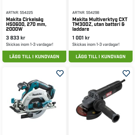
ARTNR:
554225
ARTNR:
554298
Makita Cirkelsåg
Makita Multiverktyg CXT
HS0600, 270 mm,
TM30DZ, utan batteri &
2000W
laddare
3 833 kr
1 001 kr
Skickas inom 1-3 vardagar!
Skickas inom 1-3 vardagar!
LÄGG TILL I KUNDVAGN
LÄGG TILL I KUNDVAGN