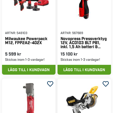
ARTNR:
548103
ARTNR:
567689
Milwaukee Powerpack
Novopress Pressverktyg
M12, FPP2A2-402X
12V, ACO103 BLT PB1,
inkl. 1,5 Ah batteri &
laddare
5 599 kr
15 100 kr
Skickas inom 1-3 vardagar!
Skickas inom 1-3 vardagar!
LÄGG TILL I KUNDVAGN
LÄGG TILL I KUNDVAGN