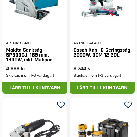
ARTNR:
554313
ARTNR:
549490
Makita Sänksåg
Bosch Kap- & Geringssåg
SP6000J, 165 mm,
2000W, GCM 12 GDL
1300W, inkl. Makpac-
låda
4 668 kr
8 744 kr
Skickas inom 1-3 vardagar!
Skickas inom 1-3 vardagar!
LÄGG TILL I KUNDVAGN
LÄGG TILL I KUNDVAGN