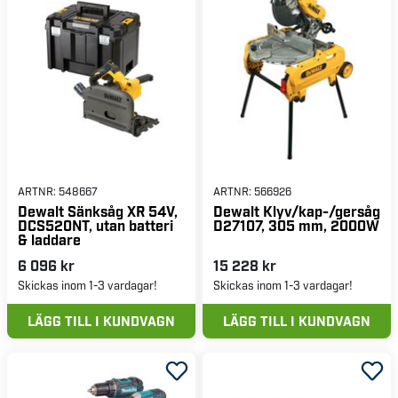
ARTNR:
548667
ARTNR:
566926
Dewalt Sänksåg XR 54V,
Dewalt Klyv/kap-/gersåg
DCS520NT, utan batteri
D27107, 305 mm, 2000W
& laddare
6 096 kr
15 228 kr
Skickas inom 1-3 vardagar!
Skickas inom 1-3 vardagar!
LÄGG TILL I KUNDVAGN
LÄGG TILL I KUNDVAGN