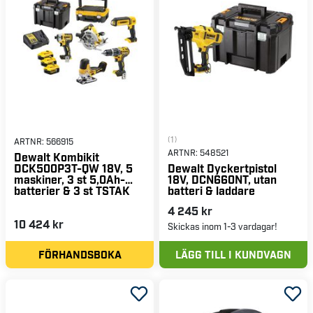
(1)
ARTNR:
566915
ARTNR:
548521
Dewalt Kombikit
DCK500P3T-QW 18V, 5
Dewalt Dyckertpistol
maskiner, 3 st 5,0Ah-
18V, DCN660NT, utan
batterier & 3 st TSTAK
batteri & laddare
4 245 kr
10 424 kr
Skickas inom 1-3 vardagar!
FÖRHANDSBOKA
LÄGG TILL I KUNDVAGN