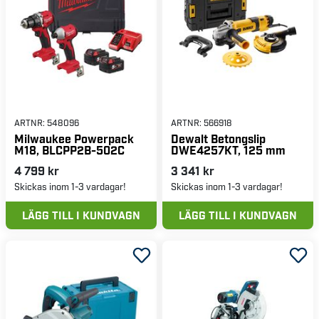
ARTNR:
548096
ARTNR:
566918
Milwaukee Powerpack
Dewalt Betongslip
M18, BLCPP2B-502C
DWE4257KT, 125 mm
4 799 kr
3 341 kr
Skickas inom 1-3 vardagar!
Skickas inom 1-3 vardagar!
LÄGG TILL I KUNDVAGN
LÄGG TILL I KUNDVAGN