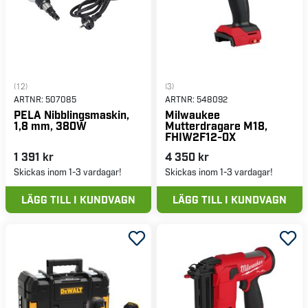
(12)
(3)
ARTNR:
507085
ARTNR:
548092
PELA Nibblingsmaskin,
Milwaukee
1,8 mm, 380W
Mutterdragare M18,
FHIW2F12-0X
1 391 kr
4 350 kr
Skickas inom 1-3 vardagar!
Skickas inom 1-3 vardagar!
LÄGG TILL I KUNDVAGN
LÄGG TILL I KUNDVAGN