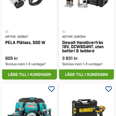
(8)
(5)
ARTNR:
493647
ARTNR:
548554
PELA Plåtsax, 500 W
Dewalt Handöverfräs
18V, DCW604NT, utan
batteri & laddare
905 kr
3 831 kr
Skickas inom 1-3 vardagar!
Skickas inom 1-3 vardagar!
LÄGG TILL I KUNDVAGN
LÄGG TILL I KUNDVAGN