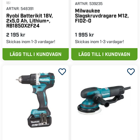
(6)
ARTNR:
539235
ARTNR:
548391
Milwaukee
Slagskruvdragare M12,
Ryobi Batterikit 18V,
FID2-0
2x5,0 Ah, Lithium+,
RB1850X2F24
2 195 kr
1 995 kr
Skickas inom 1-3 vardagar!
Skickas inom 1-3 vardagar!
LÄGG TILL I KUNDVAGN
LÄGG TILL I KUNDVAGN