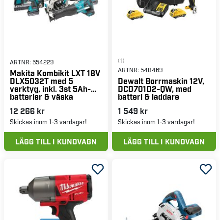
(1)
ARTNR:
554229
ARTNR:
548469
Makita Kombikit LXT 18V
DLX5032T med 5
Dewalt Borrmaskin 12V,
verktyg, inkl. 3st 5Ah-
DCD701D2-QW, med
batterier & väska
batteri & laddare
12 266 kr
1 549 kr
Skickas inom 1-3 vardagar!
Skickas inom 1-3 vardagar!
LÄGG TILL I KUNDVAGN
LÄGG TILL I KUNDVAGN