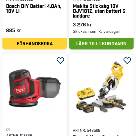
Bosch DIY Batteri 4,0Ah,
Makita Sticksåg 18V
18V LI
DJV181Z, utan batteri &
laddare
3 276 kr
885 kr
Skickas inom 1-3 vardagar!
FÖRHANDSBOKA
LÄGG TILL I KUNDVAGN
(2)
ARTNR:
548568
ARTNR:
513338