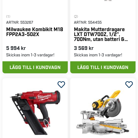
(1)
(2)
ARTNR:
553267
ARTNR:
554455
Milwaukee Kombikit M18
Makita Mutterdragare
FPP2A3-502X
LXT DTW700Z, 1/2",
700Nm, utan batteri &
laddare
5 994 kr
3 569 kr
Skickas inom 1-3 vardagar!
Skickas inom 1-3 vardagar!
LÄGG TILL I KUNDVAGN
LÄGG TILL I KUNDVAGN