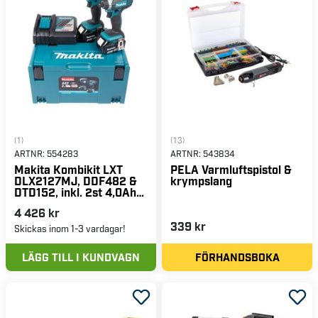
(1)
(13)
ARTNR:
554283
ARTNR:
543834
Makita Kombikit LXT
PELA Varmluftspistol &
DLX2127MJ, DDF482 &
krympslang
DTD152, inkl. 2st 4,0Ah-
batterier & Makpac
4 426 kr
339 kr
Skickas inom 1-3 vardagar!
LÄGG TILL I KUNDVAGN
FÖRHANDSBOKA