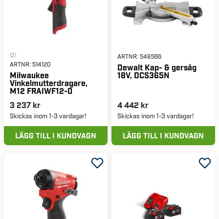
(2)
ARTNR:
548566
ARTNR:
514120
Dewalt Kap- & gersåg
18V, DCS365N
Milwaukee
Vinkelmutterdragare,
M12 FRAIWF12-0
3 237 kr
4 442 kr
Skickas inom 1-3 vardagar!
Skickas inom 1-3 vardagar!
LÄGG TILL I KUNDVAGN
LÄGG TILL I KUNDVAGN