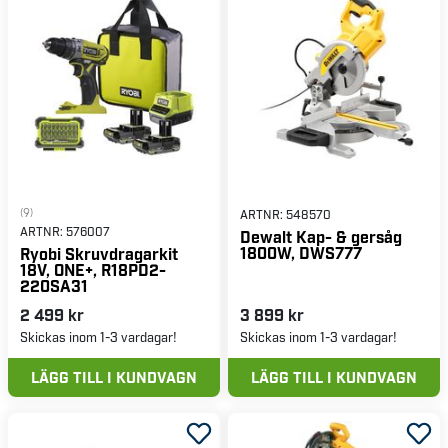
(9)
ARTNR:
548570
ARTNR:
576007
Dewalt Kap- & gersåg
1800W, DWS777
Ryobi Skruvdragarkit
18V, ONE+, R18PD2-
220SA31
2 499 kr
3 899 kr
Skickas inom 1-3 vardagar!
Skickas inom 1-3 vardagar!
LÄGG TILL I KUNDVAGN
LÄGG TILL I KUNDVAGN