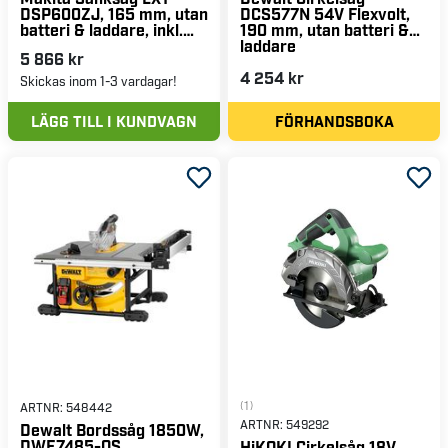
DSP600ZJ, 165 mm, utan
DCS577N 54V Flexvolt,
batteri & laddare, inkl.
190 mm, utan batteri &
Macpak 4
laddare
5 866 kr
4 254 kr
Skickas inom 1-3 vardagar!
LÄGG TILL I KUNDVAGN
FÖRHANDSBOKA
(1)
ARTNR:
548442
ARTNR:
549292
Dewalt Bordssåg 1850W,
DWE7485-QS
HiKOKI Cirkelsåg 18V,