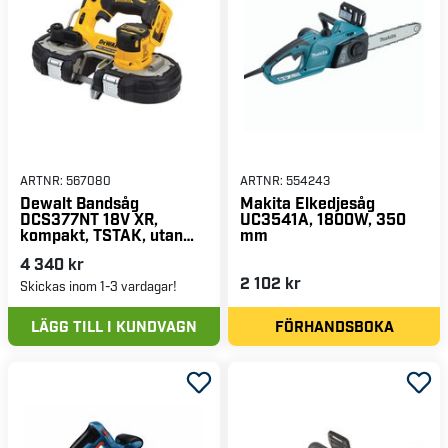
ARTNR:
567080
ARTNR:
554243
Dewalt Bandsåg
Makita Elkedjesåg
DCS377NT 18V XR,
UC3541A, 1800W, 350
kompakt, TSTAK, utan
mm
batteri & laddare
4 340 kr
2 102 kr
Skickas inom 1-3 vardagar!
LÄGG TILL I KUNDVAGN
FÖRHANDSBOKA