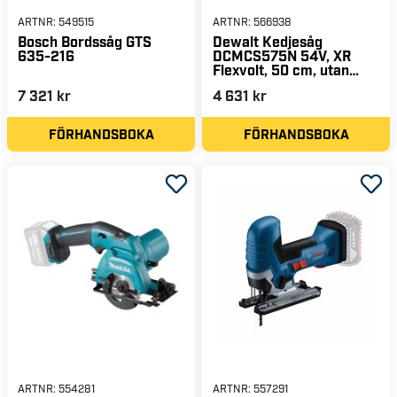
ARTNR:
549515
ARTNR:
566938
Bosch Bordssåg GTS
Dewalt Kedjesåg
635-216
DCMCS575N 54V, XR
Flexvolt, 50 cm, utan
batteri & laddare
7 321 kr
4 631 kr
FÖRHANDSBOKA
FÖRHANDSBOKA
ARTNR:
554281
ARTNR:
557291