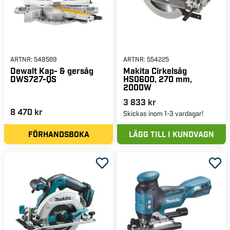
ARTNR:
548569
ARTNR:
554225
Dewalt Kap- & gersåg
Makita Cirkelsåg
DWS727-QS
HS0600, 270 mm,
2000W
3 833 kr
8 470 kr
Skickas inom 1-3 vardagar!
FÖRHANDSBOKA
LÄGG TILL I KUNDVAGN