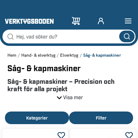
Såg- & kapmaskiner
Hem
Hand- & elverktyg
Elverktyg
Såg- & kapmaskiner
Såg- & kapmaskiner – Precision och
kraft för alla projekt
Visa mer
Sågverktyg för exakta snitt
Med rätt sågverktyg kan du enkelt kapa, forma och
Kategorier
Filter
anpassa material till dina projekt. Oavsett om du arbetar
med trä, metall eller plast finns det en såg som passar
dina behov.