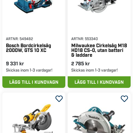
ARTNR:
549482
ARTNR:
553340
Bosch Bordcirkelsåg
Milwaukee Cirkelsåg M18
2000W, GTS 10 XC
HD18 CS-0, utan batteri
& laddare
9 331 kr
2 785 kr
Skickas inom 1-3 vardagar!
Skickas inom 1-3 vardagar!
LÄGG TILL I KUNDVAGN
LÄGG TILL I KUNDVAGN