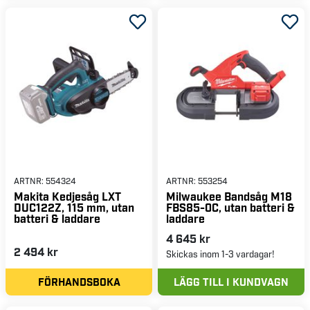
ARTNR:
554324
ARTNR:
553254
Makita Kedjesåg LXT
Milwaukee Bandsåg M18
DUC122Z, 115 mm, utan
FBS85-0C, utan batteri &
batteri & laddare
laddare
4 645 kr
2 494 kr
Skickas inom 1-3 vardagar!
FÖRHANDSBOKA
LÄGG TILL I KUNDVAGN