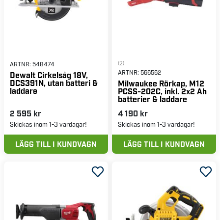
(2)
ARTNR:
548474
ARTNR:
566562
Dewalt Cirkelsåg 18V,
DCS391N, utan batteri &
Milwaukee Rörkap, M12
laddare
PCSS-202C, inkl. 2x2 Ah
batterier & laddare
2 595 kr
4 190 kr
Skickas inom 1-3 vardagar!
Skickas inom 1-3 vardagar!
LÄGG TILL I KUNDVAGN
LÄGG TILL I KUNDVAGN