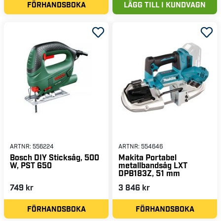
FÖRHANDSBOKA
LÄGG TILL I KUNDVAGN
ARTNR:
556224
ARTNR:
554646
Bosch DIY Sticksåg, 500
Makita Portabel
W, PST 650
metallbandsåg LXT
DPB183Z, 51 mm
749 kr
3 846 kr
FÖRHANDSBOKA
FÖRHANDSBOKA