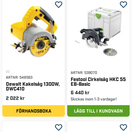
(1)
ARTNR:
539070
ARTNR:
548563
Festool Cirkelsåg HKC 55
EB-Basic
Dewalt Kakelsåg 1300W,
DWC410
6 440 kr
2 022 kr
Skickas inom 1-3 vardagar!
FÖRHANDSBOKA
LÄGG TILL I KUNDVAGN