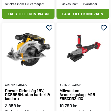
Skickas inom 1-3 vardagar!
Skickas inom 1-3 vardagar!
LÄGG TILL I KUNDVAGN
LÄGG TILL I KUNDVAGN
ARTNR:
548477
ARTNR:
574152
Dewalt Cirkelsåg 18V,
Milwaukee
DCS565N, utan batteri &
Armeringskap, M18
laddare
FRBCO32-0X
2 859 kr
10 790 kr