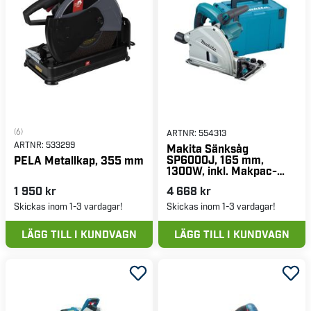
Verktygsboden och få kvalitet och precision i varje snitt!
(6)
ARTNR:
554313
ARTNR:
533299
Makita Sänksåg
SP6000J, 165 mm,
PELA Metallkap, 355 mm
1300W, inkl. Makpac-
låda
1 950 kr
4 668 kr
Skickas inom 1-3 vardagar!
Skickas inom 1-3 vardagar!
LÄGG TILL I KUNDVAGN
LÄGG TILL I KUNDVAGN