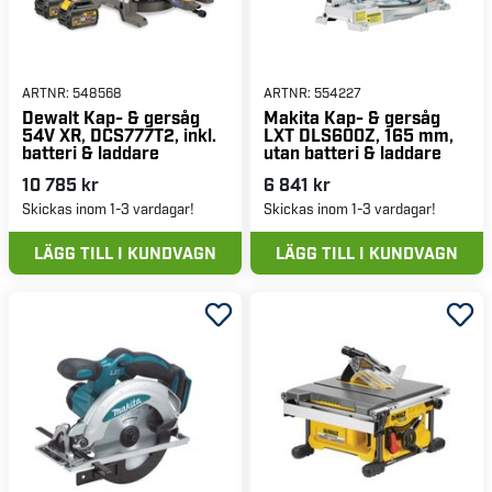
ARTNR:
548568
ARTNR:
554227
Dewalt Kap- & gersåg
Makita Kap- & gersåg
54V XR, DCS777T2, inkl.
LXT DLS600Z, 165 mm,
batteri & laddare
utan batteri & laddare
10 785 kr
6 841 kr
Skickas inom 1-3 vardagar!
Skickas inom 1-3 vardagar!
LÄGG TILL I KUNDVAGN
LÄGG TILL I KUNDVAGN