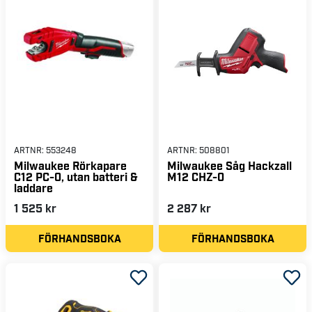
ARTNR:
553248
ARTNR:
508801
Milwaukee Rörkapare
Milwaukee Såg Hackzall
C12 PC-0, utan batteri &
M12 CHZ-0
laddare
1 525 kr
2 287 kr
FÖRHANDSBOKA
FÖRHANDSBOKA