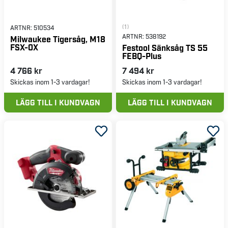
(1)
ARTNR:
510534
ARTNR:
538192
Milwaukee Tigersåg, M18
FSX-0X
Festool Sänksåg TS 55
FEBQ-Plus
4 766 kr
7 494 kr
Skickas inom 1-3 vardagar!
Skickas inom 1-3 vardagar!
LÄGG TILL I KUNDVAGN
LÄGG TILL I KUNDVAGN