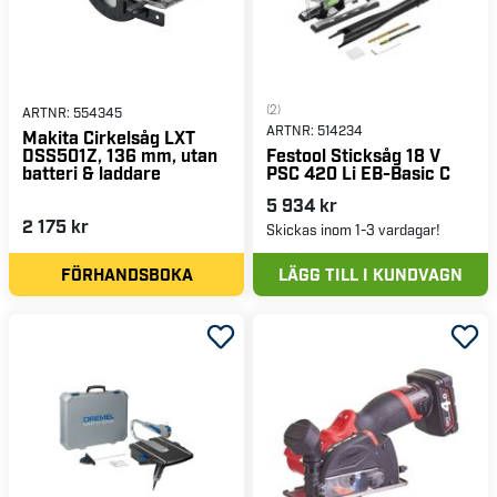
(2)
ARTNR:
554345
ARTNR:
514234
Makita Cirkelsåg LXT
DSS501Z, 136 mm, utan
Festool Sticksåg 18 V
batteri & laddare
PSC 420 Li EB-Basic C
5 934 kr
2 175 kr
Skickas inom 1-3 vardagar!
FÖRHANDSBOKA
LÄGG TILL I KUNDVAGN