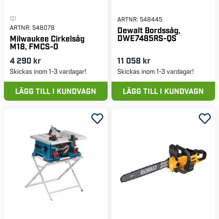
(2)
ARTNR:
548445
ARTNR:
548078
Dewalt Bordssåg,
DWE7485RS-QS
Milwaukee Cirkelsåg
M18, FMCS-0
4 290 kr
11 058 kr
Skickas inom 1-3 vardagar!
Skickas inom 1-3 vardagar!
LÄGG TILL I KUNDVAGN
LÄGG TILL I KUNDVAGN