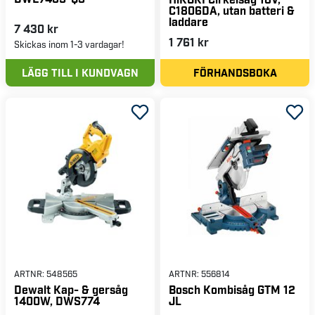
C1806DA, utan batteri &
laddare
7 430 kr
1 761 kr
Skickas inom 1-3 vardagar!
LÄGG TILL I KUNDVAGN
FÖRHANDSBOKA
ARTNR:
548565
ARTNR:
556814
Dewalt Kap- & gersåg
Bosch Kombisåg GTM 12
1400W, DWS774
JL