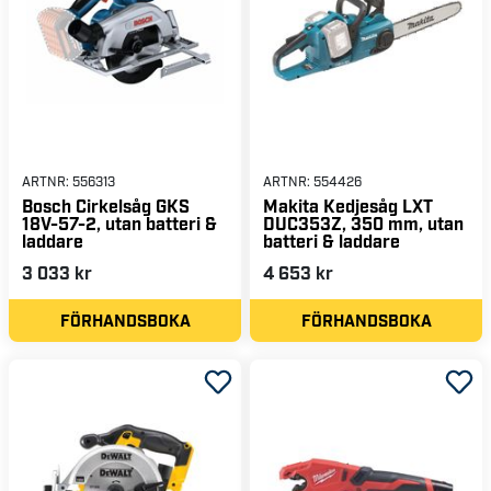
ARTNR:
556313
ARTNR:
554426
Bosch Cirkelsåg GKS
Makita Kedjesåg LXT
18V-57-2, utan batteri &
DUC353Z, 350 mm, utan
laddare
batteri & laddare
3 033 kr
4 653 kr
FÖRHANDSBOKA
FÖRHANDSBOKA