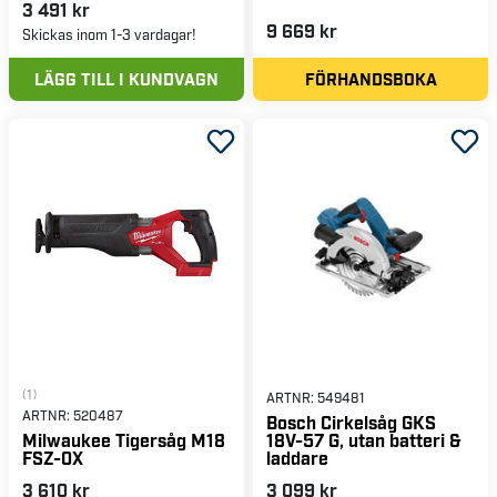
3 491 kr
9 669 kr
Skickas inom 1-3 vardagar!
LÄGG TILL I KUNDVAGN
FÖRHANDSBOKA
(1)
ARTNR:
549481
ARTNR:
520487
Bosch Cirkelsåg GKS
18V-57 G, utan batteri &
Milwaukee Tigersåg M18
laddare
FSZ-0X
3 610 kr
3 099 kr