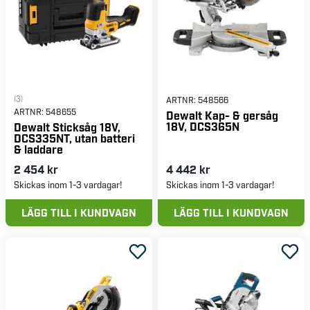
(3)
ARTNR:
548566
ARTNR:
548655
Dewalt Kap- & gersåg
18V, DCS365N
Dewalt Sticksåg 18V,
DCS335NT, utan batteri
& laddare
2 454 kr
4 442 kr
Skickas inom 1-3 vardagar!
Skickas inom 1-3 vardagar!
LÄGG TILL I KUNDVAGN
LÄGG TILL I KUNDVAGN