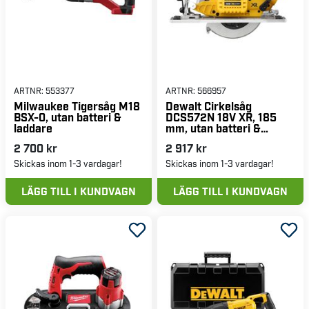
ARTNR:
553377
ARTNR:
566957
Milwaukee Tigersåg M18
Dewalt Cirkelsåg
BSX-0, utan batteri &
DCS572N 18V XR, 185
laddare
mm, utan batteri &
laddare
2 700 kr
2 917 kr
Skickas inom 1-3 vardagar!
Skickas inom 1-3 vardagar!
LÄGG TILL I KUNDVAGN
LÄGG TILL I KUNDVAGN