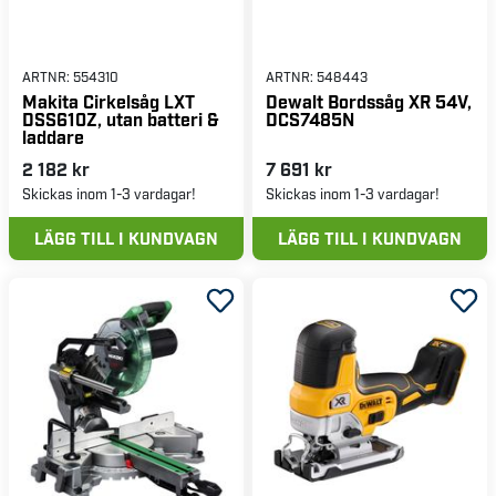
ARTNR:
554310
ARTNR:
548443
Makita Cirkelsåg LXT
Dewalt Bordssåg XR 54V,
DSS610Z, utan batteri &
DCS7485N
laddare
2 182 kr
7 691 kr
Skickas inom 1-3 vardagar!
Skickas inom 1-3 vardagar!
LÄGG TILL I KUNDVAGN
LÄGG TILL I KUNDVAGN