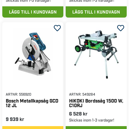
Skickas inom 1-3 vardagar!
Skickas inom 1-3 vardagar!
LÄGG TILL I KUNDVAGN
LÄGG TILL I KUNDVAGN
ARTNR:
556920
ARTNR:
549284
Bosch Metallkapsåg GCD
HiKOKI Bordssåg 1500 W,
12 JL
C10RJ
6 528 kr
9 939 kr
Skickas inom 1-3 vardagar!