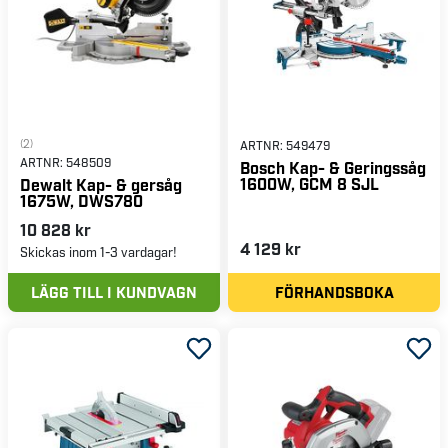
(2)
ARTNR:
549479
ARTNR:
548509
Bosch Kap- & Geringssåg
1600W, GCM 8 SJL
Dewalt Kap- & gersåg
1675W, DWS780
10 828 kr
4 129 kr
Skickas inom 1-3 vardagar!
LÄGG TILL I KUNDVAGN
FÖRHANDSBOKA