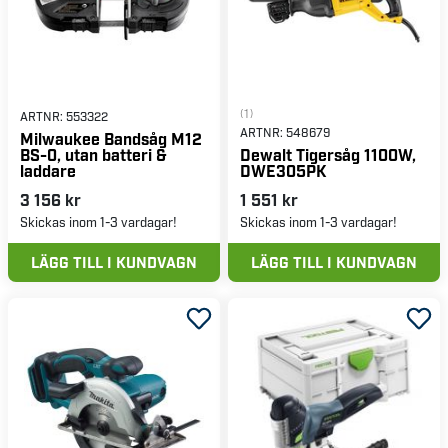
(1)
ARTNR:
553322
ARTNR:
548679
Milwaukee Bandsåg M12
BS-0, utan batteri &
Dewalt Tigersåg 1100W,
laddare
DWE305PK
3 156 kr
1 551 kr
Skickas inom 1-3 vardagar!
Skickas inom 1-3 vardagar!
LÄGG TILL I KUNDVAGN
LÄGG TILL I KUNDVAGN