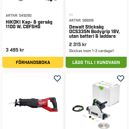
(1)
ARTNR:
549290
ARTNR:
566916
HiKOKI Kap- & gersåg
1100 W, C8FSHG
Dewalt Sticksåg
DCS335N Bodygrip 18V,
utan batteri & laddare
2 315 kr
3 495 kr
Skickas inom 1-3 vardagar!
FÖRHANDSBOKA
LÄGG TILL I KUNDVAGN