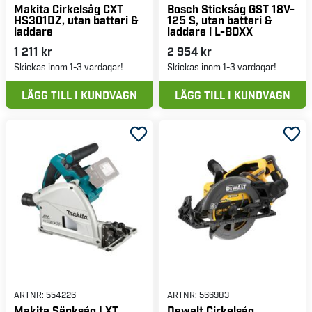
Makita Cirkelsåg CXT
Bosch Sticksåg GST 18V-
HS301DZ, utan batteri &
125 S, utan batteri &
laddare
laddare i L-BOXX
1 211 kr
2 954 kr
Skickas inom 1-3 vardagar!
Skickas inom 1-3 vardagar!
LÄGG TILL I KUNDVAGN
LÄGG TILL I KUNDVAGN
ARTNR:
554226
ARTNR:
566983
Makita Sänksåg LXT
Dewalt Cirkelsåg