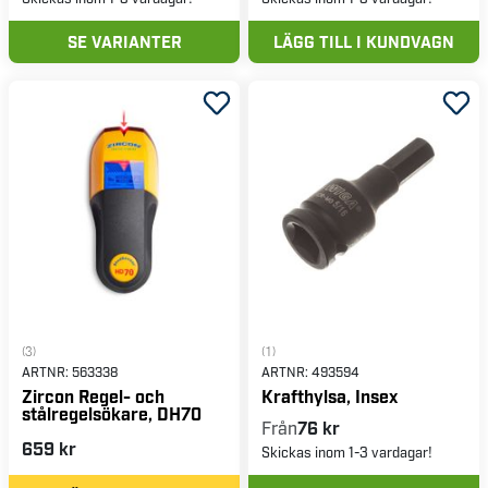
SE VARIANTER
LÄGG TILL I KUNDVAGN
(3)
(1)
ARTNR:
563338
ARTNR:
493594
Zircon Regel- och
Krafthylsa, Insex
stålregelsökare, DH70
Från
76 kr
659 kr
Skickas inom 1-3 vardagar!