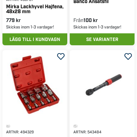
Bahco Ansatsfil
Mirka Lackhyvel Hajfena,
48x28 mm
779 kr
Från
100 kr
Skickas inom 1-3 vardagar!
Skickas inom 1-3 vardagar!
LÄGG TILL I KUNDVAGN
SE VARIANTER
(6)
(5)
ARTNR:
494329
ARTNR:
543484