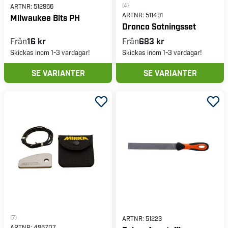
(4)
ARTNR:
512966
ARTNR:
511491
Milwaukee Bits PH
Dronco Sotningsset
Från
16 kr
Från
683 kr
Skickas inom 1-3 vardagar!
Skickas inom 1-3 vardagar!
SE VARIANTER
SE VARIANTER
(7)
ARTNR:
51223
ARTNR:
496707