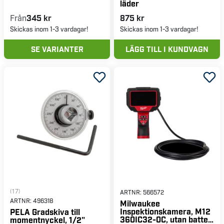
läder
Från
345 kr
875 kr
Skickas inom 1-3 vardagar!
Skickas inom 1-3 vardagar!
SE VARIANTER
LÄGG TILL I KUNDVAGN
(17)
ARTNR:
566572
ARTNR:
496318
Milwaukee
Inspektionskamera, M12
PELA Gradskiva till
360IC32-0C, utan batteri
momentnyckel, 1/2"