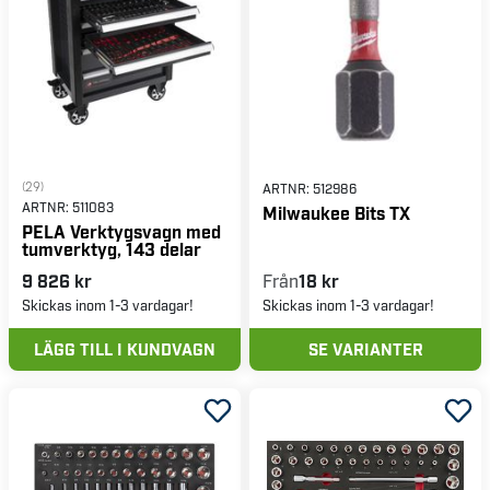
(29)
ARTNR:
512986
ARTNR:
511083
Milwaukee Bits TX
PELA Verktygsvagn med
tumverktyg, 143 delar
9 826 kr
Från
18 kr
Skickas inom 1-3 vardagar!
Skickas inom 1-3 vardagar!
LÄGG TILL I KUNDVAGN
SE VARIANTER