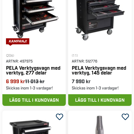
(206)
(11)
ARTNR:
497975
ARTNR:
512776
PELA Verktygsvagn med
PELA Verktygsvagn med
verktyg, 277 delar
verktyg, 145 delar
6 999 kr
11 013 kr
7 990 kr
Skickas inom 1-3 vardagar!
Skickas inom 1-3 vardagar!
LÄGG TILL I KUNDVAGN
LÄGG TILL I KUNDVAGN