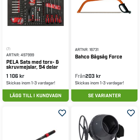
(7)
ARTNR:
16731
ARTNR:
497999
Bahco Bågsåg Force
PELA Sats med torx- &
skruvmejslar, 94 delar
1 106 kr
Från
203 kr
Skickas inom 1-3 vardagar!
Skickas inom 1-3 vardagar!
LÄGG TILL I KUNDVAGN
SE VARIANTER