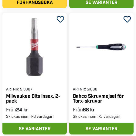
FÖRHANDSBOKA
SE VARIANTER
ARTNR:
513007
ARTNR:
51088
Milwaukee Bits insex, 2-
Bahco Skruvmejsel för
pack
Torx-skruvar
Från
24 kr
Från
68 kr
Skickas inom 1-3 vardagar!
Skickas inom 1-3 vardagar!
SE VARIANTER
SE VARIANTER