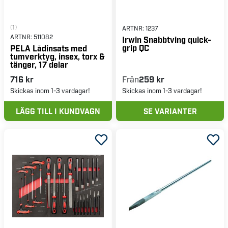
(1)
ARTNR:
1237
ARTNR:
511082
Irwin Snabbtving quick-
grip QC
PELA Lådinsats med
tumverktyg, insex, torx &
tänger, 17 delar
716 kr
Från
259 kr
Skickas inom 1-3 vardagar!
Skickas inom 1-3 vardagar!
LÄGG TILL I KUNDVAGN
SE VARIANTER