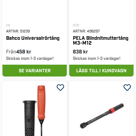
(1)
(17)
ARTNR:
51239
ARTNR:
496297
Bahco Universalrörtång
PELA Blindnitmuttertång
M3-M12
Från
458 kr
838 kr
Skickas inom 1-3 vardagar!
Skickas inom 1-3 vardagar!
SE VARIANTER
LÄGG TILL I KUNDVAGN