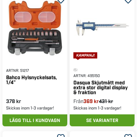
(5)
ARTNR:
51217
ARTNR:
495150
Bahco Hylsnyckelsats,
1/4"
Dasqua Skjutmått med
extra stor digital display
& fraktion
378 kr
Från
369 kr
431 kr
Skickas inom 1-3 vardagar!
Skickas inom 1-3 vardagar!
LÄGG TILL I KUNDVAGN
SE VARIANTER