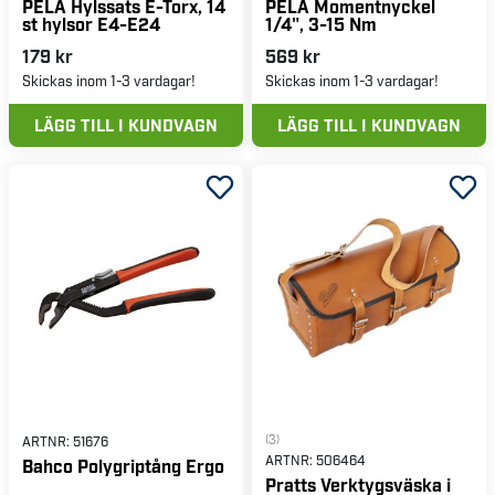
PELA Hylssats E-Torx, 14
PELA Momentnyckel
st hylsor E4-E24
1/4", 3-15 Nm
179 kr
569 kr
Skickas inom 1-3 vardagar!
Skickas inom 1-3 vardagar!
LÄGG TILL I KUNDVAGN
LÄGG TILL I KUNDVAGN
(3)
ARTNR:
51676
ARTNR:
506464
Bahco Polygriptång Ergo
Pratts Verktygsväska i