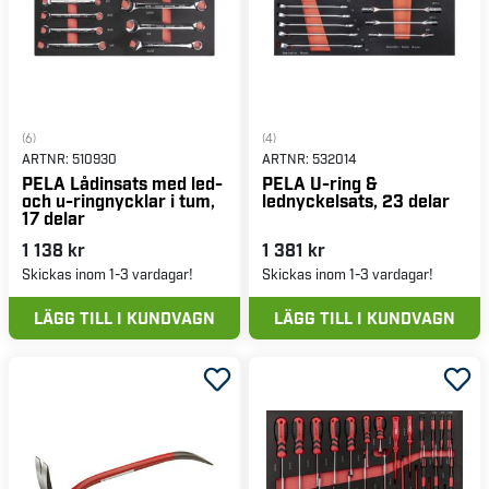
(6)
(4)
ARTNR:
510930
ARTNR:
532014
PELA Lådinsats med led-
PELA U-ring &
och u-ringnycklar i tum,
lednyckelsats, 23 delar
17 delar
1 138 kr
1 381 kr
Skickas inom 1-3 vardagar!
Skickas inom 1-3 vardagar!
LÄGG TILL I KUNDVAGN
LÄGG TILL I KUNDVAGN