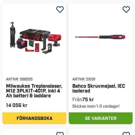
ARTNR:
566555
ARTNR:
51091
Milwaukee Treplanslaser,
Bahco Skruvmejsel, IEC
M12 3PLKIT-401P, inkl 4
isolerad
Ah batteri & laddare
Från
75 kr
14 056 kr
Skickas inom 1-3 vardagar!
FÖRHANDSBOKA
SE VARIANTER