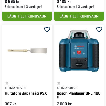
2 695 kr
3 129 kr
Skickas inom 1-3 vardagar!
Skickas inom 1-3 vardagar!
LÄGG TILL I KUNDVAGN
LÄGG TILL I KUNDVAGN
(1)
(1)
ARTNR:
507780
ARTNR:
549511
Hultafors Japansåg PSX
Bosch Planlaser GRL 400
H
387 kr
7 009 kr