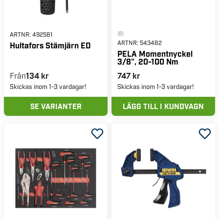
(8)
ARTNR:
492581
ARTNR:
543482
Hultafors Stämjärn ED
PELA Momentnyckel
3/8", 20-100 Nm
Från
134 kr
747 kr
Skickas inom 1-3 vardagar!
Skickas inom 1-3 vardagar!
SE VARIANTER
LÄGG TILL I KUNDVAGN