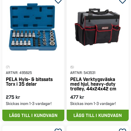
(7)
(5)
ARTNR:
495625
ARTNR:
543531
PELA Hyls- & bitssats
PELA Verktygsväska
Torx i 35 delar
med hjul, heavy-duty
trolley, 44x24x42 cm
275 kr
477 kr
Skickas inom 1-3 vardagar!
Skickas inom 1-3 vardagar!
LÄGG TILL I KUNDVAGN
LÄGG TILL I KUNDVAGN