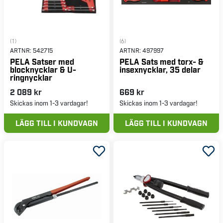
(1)
(6)
ARTNR:
542715
ARTNR:
497997
PELA Satser med
PELA Sats med torx- &
blocknycklar & U-
insexnycklar, 35 delar
ringnycklar
2 089 kr
669 kr
Skickas inom 1-3 vardagar!
Skickas inom 1-3 vardagar!
LÄGG TILL I KUNDVAGN
LÄGG TILL I KUNDVAGN