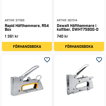
ARTNR:
571186
ARTNR:
567014
Rapid Häfthammare, R54
Dewalt Häfthammare i
Box
kolfiber, DWHT75900-0
1 361 kr
740 kr
FÖRHANDSBOKA
FÖRHANDSBOKA