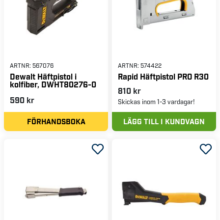
ARTNR:
567076
ARTNR:
574422
Dewalt Häftpistol i
Rapid Häftpistol PRO R30
kolfiber, DWHT80276-0
810 kr
590 kr
Skickas inom 1-3 vardagar!
FÖRHANDSBOKA
LÄGG TILL I KUNDVAGN