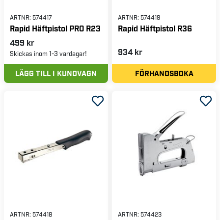
ARTNR:
574417
ARTNR:
574419
Rapid Häftpistol PRO R23
Rapid Häftpistol R36
499 kr
934 kr
Skickas inom 1-3 vardagar!
LÄGG TILL I KUNDVAGN
FÖRHANDSBOKA
ARTNR:
574418
ARTNR:
574423