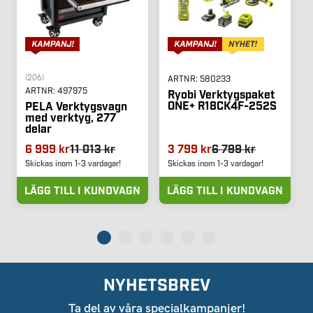
(206)
ARTNR:
580233
ARTNR:
497975
Ryobi Verktygspaket
ONE+ R18CK4F-252S
PELA Verktygsvagn
med verktyg, 277
delar
6 999 kr
11 013 kr
3 799 kr
6 799 kr
Skickas inom 1-3 vardagar!
Skickas inom 1-3 vardagar!
LÄGG TILL I KUNDVAGN
LÄGG TILL I KUNDVAGN
NYHETSBREV
Ta del av våra specialkampanjer!