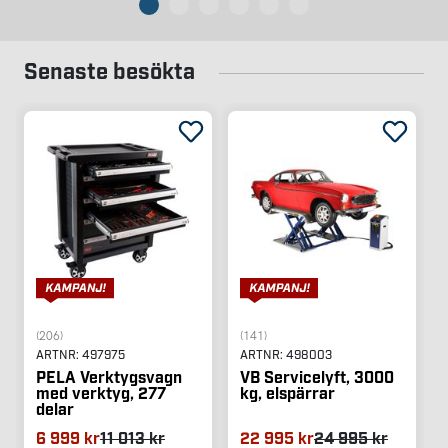
Senaste besökta
(206)
(141)
ARTNR:
497975
ARTNR:
498003
PELA Verktygsvagn
VB Servicelyft, 3000
med verktyg, 277
kg, elspärrar
delar
6 999 kr
11 013 kr
22 995 kr
24 995 kr