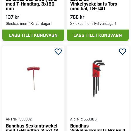
med T-Handtag, 3x196
Vinkelnyckelsats Torx
mm
med hål, T9-T40
137 kr
766 kr
Skickas inom 1-3 vardagar!
Skickas inom 1-3 vardagar!
LÄGG TILL I KUNDVAGN
LÄGG TILL I KUNDVAGN
ARTNR:
553992
ARTNR:
553886
Bondhus Sexkantnyckel
Bondhus
med T-Handtag, 2,5x172
Vinkelnyckelsats ProHold