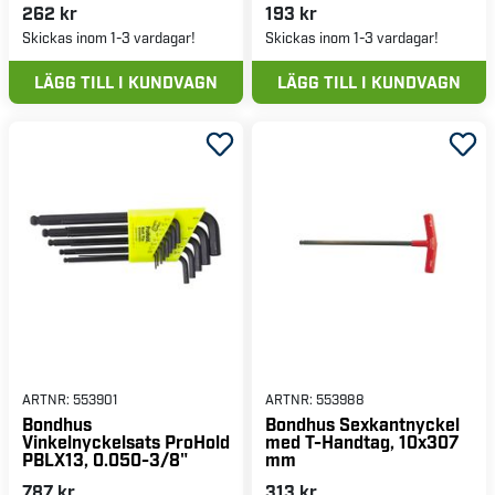
262 kr
193 kr
Skickas inom 1-3 vardagar!
Skickas inom 1-3 vardagar!
LÄGG TILL I KUNDVAGN
LÄGG TILL I KUNDVAGN
ARTNR:
553901
ARTNR:
553988
Bondhus
Bondhus Sexkantnyckel
Vinkelnyckelsats ProHold
med T-Handtag, 10x307
PBLX13, 0.050-3/8"
mm
787 kr
313 kr