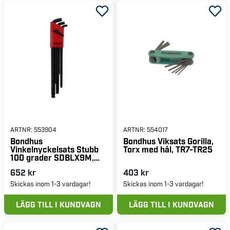
ARTNR:
553904
ARTNR:
554017
Bondhus
Bondhus Viksats Gorilla,
Vinkelnyckelsats Stubb
Torx med hål, TR7-TR25
100 grader SDBLX9M,
1,5-10 mm
652 kr
403 kr
Skickas inom 1-3 vardagar!
Skickas inom 1-3 vardagar!
LÄGG TILL I KUNDVAGN
LÄGG TILL I KUNDVAGN