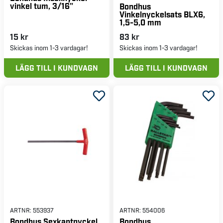
vinkel tum, 3/16"
Bondhus
Vinkelnyckelsats BLX6,
1,5-5,0 mm
15 kr
83 kr
Skickas inom 1-3 vardagar!
Skickas inom 1-3 vardagar!
LÄGG TILL I KUNDVAGN
LÄGG TILL I KUNDVAGN
ARTNR:
553937
ARTNR:
554006
Bondhus Sexkantnyckel
Bondhus