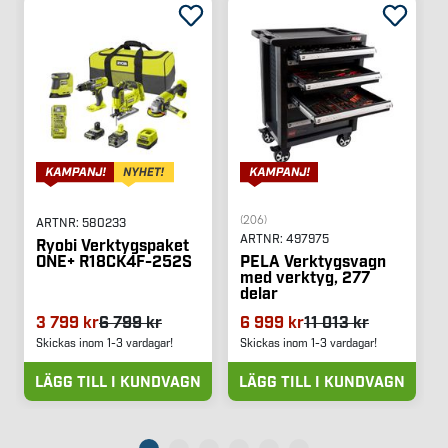
(206)
ARTNR:
580233
ARTNR:
497975
Ryobi Verktygspaket
ONE+ R18CK4F-252S
PELA Verktygsvagn
med verktyg, 277
delar
3 799 kr
6 799 kr
6 999 kr
11 013 kr
Skickas inom 1-3 vardagar!
Skickas inom 1-3 vardagar!
LÄGG TILL I KUNDVAGN
LÄGG TILL I KUNDVAGN