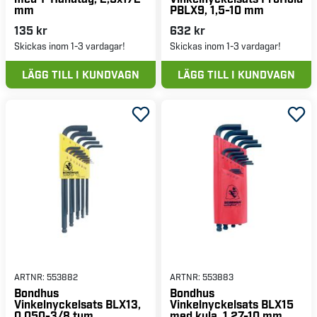
mm
PBLX9, 1,5-10 mm
135 kr
632 kr
Skickas inom 1-3 vardagar!
Skickas inom 1-3 vardagar!
LÄGG TILL I KUNDVAGN
LÄGG TILL I KUNDVAGN
ARTNR:
553882
ARTNR:
553883
Bondhus
Bondhus
Vinkelnyckelsats BLX13,
Vinkelnyckelsats BLX15
0.050-3/8 tum
med kula, 1,27-10 mm