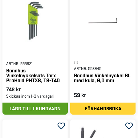
(1)
ARTNR:
553921
ARTNR:
553945
Bondhus
Vinkelnyckelsats Torx
Bondhus Vinkelnyckel BL
ProHold PHTX8, T9-T40
med kula, 6,0 mm
742 kr
59 kr
Skickas inom 1-3 vardagar!
LÄGG TILL I KUNDVAGN
FÖRHANDSBOKA