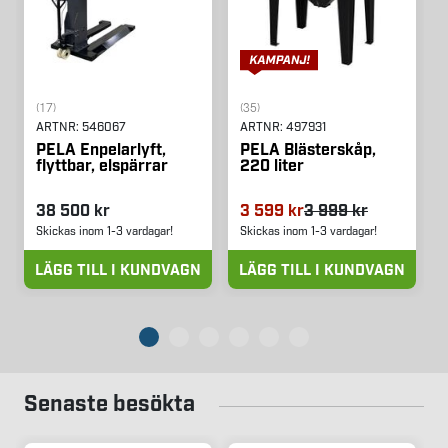
(17)
(35)
ARTNR:
546067
ARTNR:
497931
PELA Enpelarlyft,
PELA Blästerskåp,
flyttbar, elspärrar
220 liter
38 500 kr
3 599 kr
3 999 kr
Skickas inom 1-3 vardagar!
Skickas inom 1-3 vardagar!
LÄGG TILL I KUNDVAGN
LÄGG TILL I KUNDVAGN
Senaste besökta