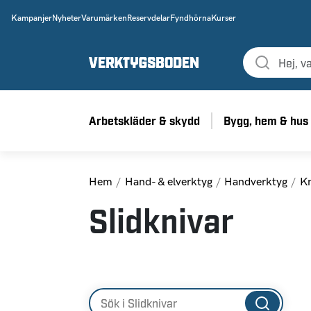
Kampanjer
Nyheter
Varumärken
Reservdelar
Fyndhörna
Kurser
Arbetskläder & skydd
Bygg, hem & hus
Hem
Hand- & elverktyg
Handverktyg
Kn
Slidknivar