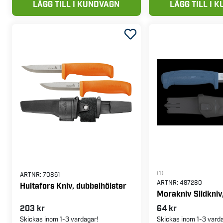
LÄGG TILL I KUNDVAGN
LÄGG TILL I 
(1)
ARTNR:
70861
ARTNR:
497280
Hultafors Kniv, dubbelhölster
Morakniv Slidkniv
203 kr
64 kr
Skickas inom 1-3 vardagar!
Skickas inom 1-3 vard