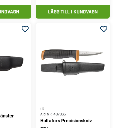
KUNDVAGN
LÄGG TILL I KUNDVAGN
(1)
ARTNR:
497965
vänster
Hultafors Precisionskniv