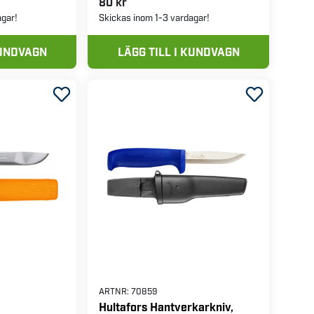
80 kr
agar!
Skickas inom 1-3 vardagar!
KUNDVAGN
LÄGG TILL I KUNDVAGN
ARTNR:
70859
Hultafors Hantverkarkniv,