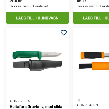
204 kr
49 kr
Skickas inom 1-3 vardagar!
Skickas inom 1-3 vard
LÄGG TILL I KUNDVAGN
LÄGG TILL I 
(1)
ARTNR:
70855
ARTNR:
548371
Hultafors Grovkniv, med slida