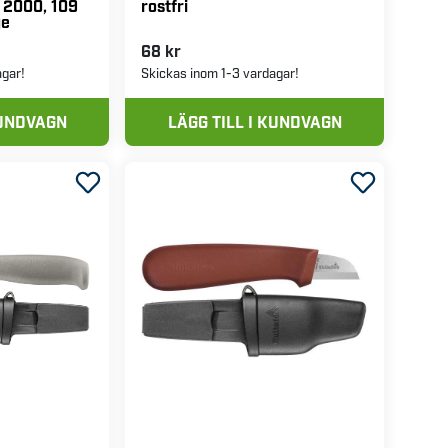
rostfri
 2000, 109
ge
68 kr
agar!
Skickas inom 1-3 vardagar!
KUNDVAGN
LÄGG TILL I KUNDVAGN