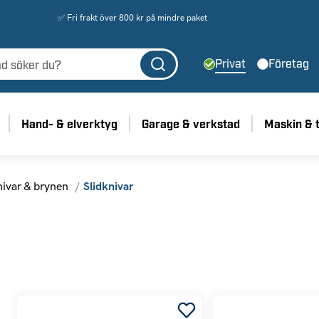
✅ Fri frakt över 800 kr på mindre paket
Privat
Företag
Hand- & elverktyg
Garage & verkstad
Maskin & 
ivar & brynen
Slidknivar