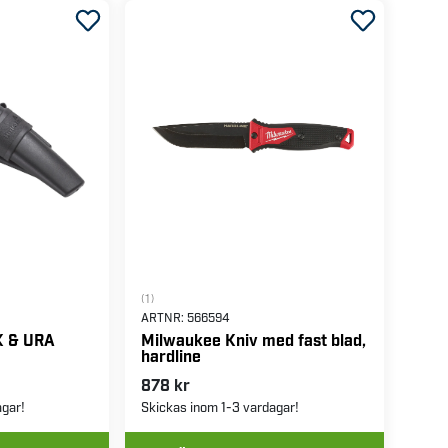
(1)
ARTNR:
566594
K & URA
Milwaukee Kniv med fast blad,
hardline
878 kr
agar!
Skickas inom 1-3 vardagar!