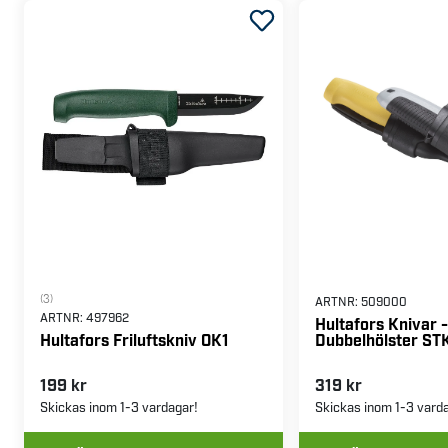
(3)
ARTNR:
509000
ARTNR:
497962
Hultafors Knivar -
Dubbelhölster ST
Hultafors Friluftskniv OK1
199 kr
319 kr
Skickas inom 1-3 vardagar!
Skickas inom 1-3 vard