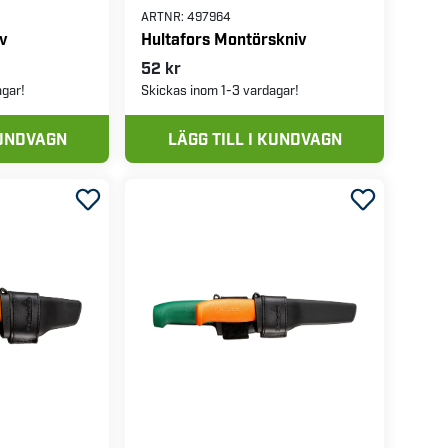
ARTNR:
497964
v
Hultafors Montörskniv
52 kr
agar!
Skickas inom 1-3 vardagar!
KUNDVAGN
LÄGG TILL I KUNDVAGN