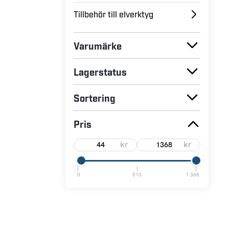
Tillbehör till elverktyg
Varumärke
Lagerstatus
Sortering
Pris
kr
kr
0
513
1 368