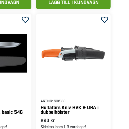
KUNDVAGN
LÄGG TILL I KUNDVAGN
ARTNR:
506128
Hultafors Kniv HVK & URA i
dubbelhölster
, basic 546
290 kr
agar!
Skickas inom 1-3 vardagar!