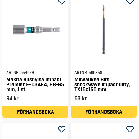
ARTNR:
554678
ARTNR:
566859
Makita Bitshylsa Impact
Milwaukee Bits
Premier E-03464, H8-65
shockwave impact duty,
mm, 1 st
TX15x150 mm
64 kr
53 kr
FÖRHANDSBOKA
FÖRHANDSBOKA