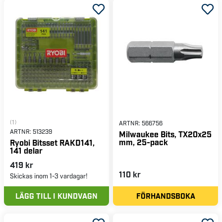
(1)
ARTNR:
566756
ARTNR:
513239
Milwaukee Bits, TX20x25
mm, 25-pack
Ryobi Bitsset RAKD141,
141 delar
419 kr
110 kr
Skickas inom 1-3 vardagar!
LÄGG TILL I KUNDVAGN
FÖRHANDSBOKA