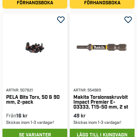
FÖRHANDSBOKA
FÖRHANDSBOKA
ARTNR:
507821
ARTNR:
554689
PELA Bits Torx, 50 & 90
Makita Torsionsskruvbit
mm, 2-pack
Impact Premier E-
03333, T15-50 mm, 2 st
Från
16 kr
49 kr
Skickas inom 1-3 vardagar!
Skickas inom 1-3 vardagar!
SE VARIANTER
LÄGG TILL I KUNDVAGN