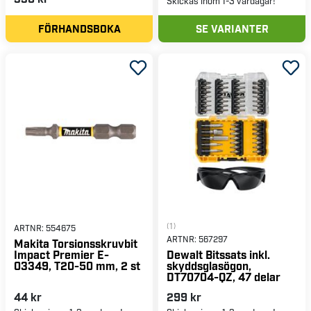
Skickas inom 1-3 vardagar!
FÖRHANDSBOKA
SE VARIANTER
(1)
ARTNR:
554675
ARTNR:
567297
Makita Torsionsskruvbit
Impact Premier E-
Dewalt Bitssats inkl.
03349, T20-50 mm, 2 st
skyddsglasögon,
DT70704-QZ, 47 delar
44 kr
299 kr