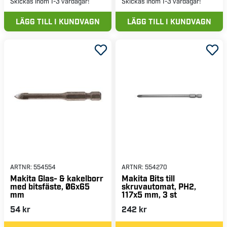
Skickas inom 1-3 vardagar!
Skickas inom 1-3 vardagar!
LÄGG TILL I KUNDVAGN
LÄGG TILL I KUNDVAGN
ARTNR:
554554
ARTNR:
554270
Makita Glas- & kakelborr
Makita Bits till
med bitsfäste, Ø6x65
skruvautomat, PH2,
mm
117x5 mm, 3 st
54 kr
242 kr