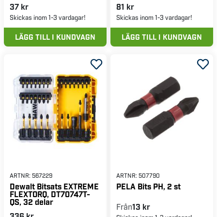
37 kr
81 kr
Skickas inom 1-3 vardagar!
Skickas inom 1-3 vardagar!
LÄGG TILL I KUNDVAGN
LÄGG TILL I KUNDVAGN
ARTNR:
567229
ARTNR:
507790
Dewalt Bitsats EXTREME
PELA Bits PH, 2 st
FLEXTORQ, DT70747T-
QS, 32 delar
Från
13 kr
336 kr