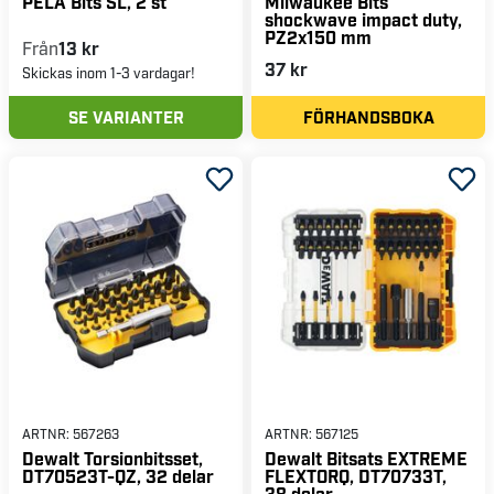
PELA Bits SL, 2 st
Milwaukee Bits
shockwave impact duty,
PZ2x150 mm
Från
13 kr
37 kr
Skickas inom 1-3 vardagar!
SE VARIANTER
FÖRHANDSBOKA
ARTNR:
567263
ARTNR:
567125
Dewalt Torsionbitsset,
Dewalt Bitsats EXTREME
DT70523T-QZ, 32 delar
FLEXTORQ, DT70733T,
38 delar