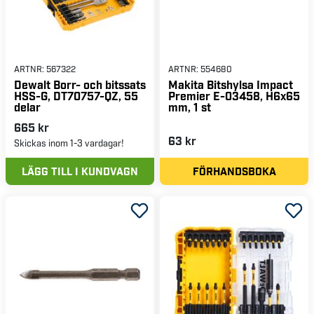
ARTNR:
567322
ARTNR:
554680
Dewalt Borr- och bitssats
Makita Bitshylsa Impact
HSS-G, DT70757-QZ, 55
Premier E-03458, H6x65
delar
mm, 1 st
665 kr
63 kr
Skickas inom 1-3 vardagar!
LÄGG TILL I KUNDVAGN
FÖRHANDSBOKA