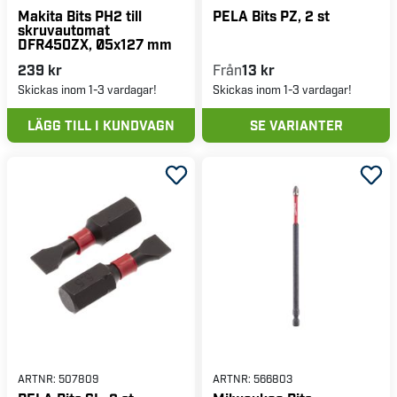
Makita Bits PH2 till
PELA Bits PZ, 2 st
skruvautomat
DFR450ZX, Ø5x127 mm
239 kr
Från
13 kr
Skickas inom 1-3 vardagar!
Skickas inom 1-3 vardagar!
LÄGG TILL I KUNDVAGN
SE VARIANTER
ARTNR:
507809
ARTNR:
566803