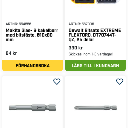
ARTNR:
554556
ARTNR:
567309
Makita Glas- & kakelborr
Dewalt Bitsats EXTREME
med bitsfäste, Ø10x80
FLEXTORQ, DT70744T-
mm
QZ, 25 delar
330 kr
84 kr
Skickas inom 1-3 vardagar!
FÖRHANDSBOKA
LÄGG TILL I KUNDVAGN