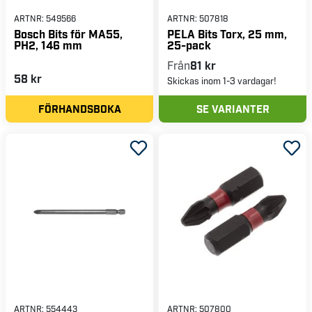
ARTNR:
549566
ARTNR:
507818
Bosch Bits för MA55,
PELA Bits Torx, 25 mm,
PH2, 146 mm
25-pack
Från
81 kr
58 kr
Skickas inom 1-3 vardagar!
FÖRHANDSBOKA
SE VARIANTER
ARTNR:
554443
ARTNR:
507800