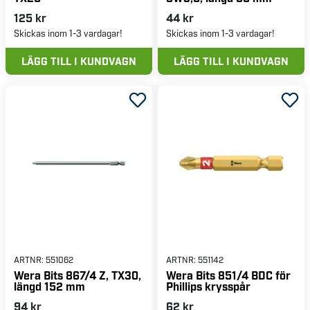
125 kr
44 kr
Skickas inom 1-3 vardagar!
Skickas inom 1-3 vardagar!
LÄGG TILL I KUNDVAGN
LÄGG TILL I KUNDVAGN
ARTNR:
551062
ARTNR:
551142
Wera Bits 867/4 Z, TX30,
Wera Bits 851/4 BDC för
längd 152 mm
Phillips krysspår
94 kr
62 kr