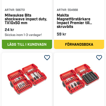
ARTNR:
566751
ARTNR:
554668
Milwaukee Bits
Makita
shockwave impact duty,
Magnetförstärkare
TX10x50 mm
Impact Premier till
skruvbits
24 kr
59 kr
Skickas inom 1-3 vardagar!
LÄGG TILL I KUNDVAGN
FÖRHANDSBOKA