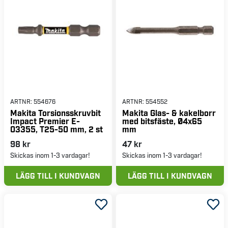
ARTNR:
554676
ARTNR:
554552
Makita Torsionsskruvbit
Makita Glas- & kakelborr
Impact Premier E-
med bitsfäste, Ø4x65
03355, T25-50 mm, 2 st
mm
98 kr
47 kr
Skickas inom 1-3 vardagar!
Skickas inom 1-3 vardagar!
LÄGG TILL I KUNDVAGN
LÄGG TILL I KUNDVAGN