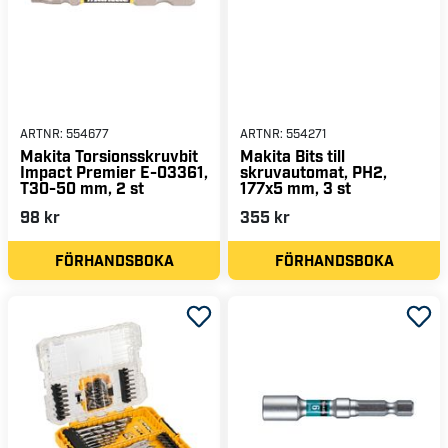
ARTNR:
554677
ARTNR:
554271
Makita Torsionsskruvbit
Makita Bits till
Impact Premier E-03361,
skruvautomat, PH2,
T30-50 mm, 2 st
177x5 mm, 3 st
98 kr
355 kr
FÖRHANDSBOKA
FÖRHANDSBOKA