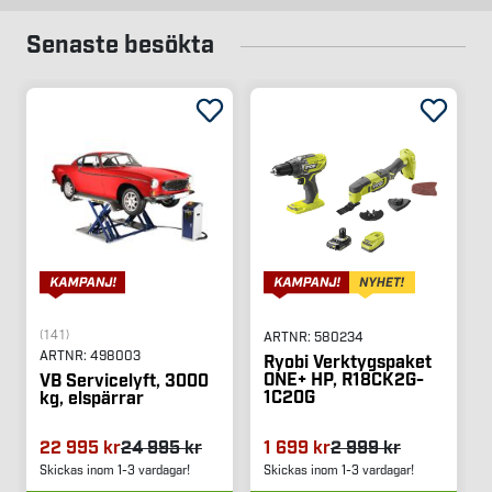
Senaste besökta
(141)
ARTNR:
580234
ARTNR:
498003
Ryobi Verktygspaket
ONE+ HP, R18CK2G-
VB Servicelyft, 3000
1C20G
kg, elspärrar
22 995 kr
24 995 kr
1 699 kr
2 999 kr
Skickas inom 1-3 vardagar!
Skickas inom 1-3 vardagar!