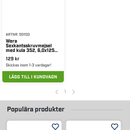
ARTNR:
551133
Wera
Sexkantsskruvmejsel
med kula 352, 6,0x125
mm
129 kr
Skickas inom 1-3 vardagar!
LÄGG TILL I KUNDVAGN
1
Populära produkter