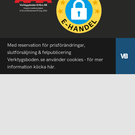
Med reservation för prisförändringar,
slutförsäljning & felpublicering
Verktygsboden.se använder cookies - för mer
information
klicka här.