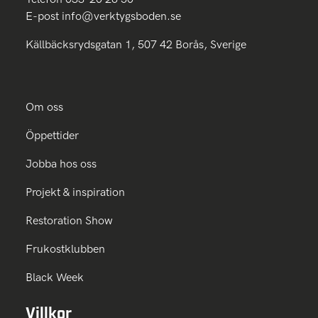
E-post
info@verktygsboden.se
Källbäcksrydsgatan 1, 507 42 Borås, Sverige
Om oss
Öppettider
Jobba hos oss
Projekt & inspiration
Restoration Show
Frukostklubben
Black Week
Villkor